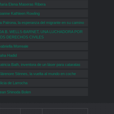
aría Elena Maseras Ribera
oanne Kathleen Rowling
a Patrona, la esperanza del migrante en su camino
DA B. WELLS-BARNET, UNA LUCHADORA POR
LOS DERECHOS CIVILES
abriella Morreale
aha Hadid
atricia Bath, inventora de un láser para cataratas
lärenore Stinnes, la vuelta al mundo en coche
licia de Larrocha
ean Shinoda Bolen