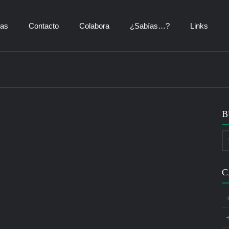
ías
Contacto
Colabora
¿Sabías…?
Links
B
C