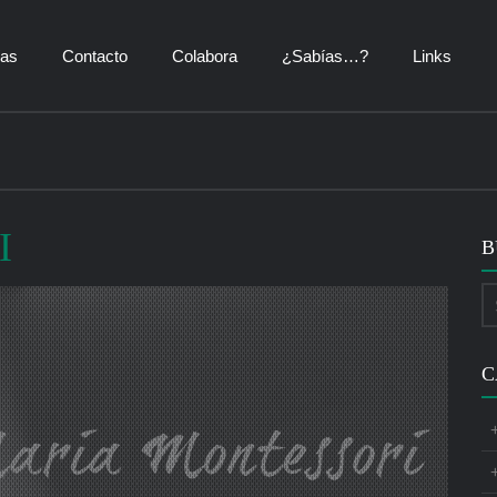
ías
Contacto
Colabora
¿Sabías…?
Links
I
B
C