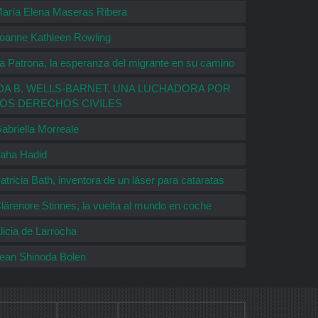
aría Elena Maseras Ribera
oanne Kathleen Rowling
a Patrona, la esperanza del migrante en su camino
DA B. WELLS-BARNET, UNA LUCHADORA POR
LOS DERECHOS CIVILES
abriella Morreale
aha Hadid
atricia Bath, inventora de un láser para cataratas
lärenore Stinnes, la vuelta al mundo en coche
licia de Larrocha
ean Shinoda Bolen