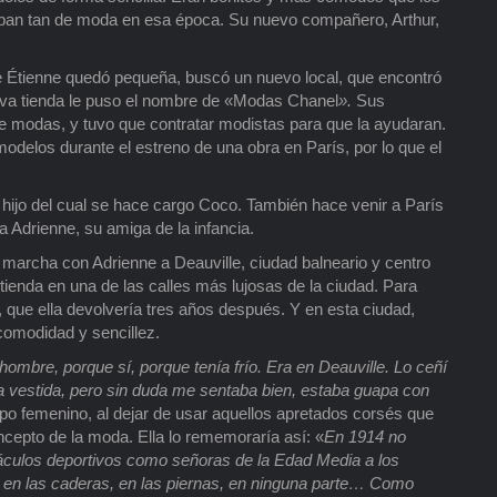
ban tan de moda en esa época. Su nuevo compañero, Arthur,
e Étienne quedó pequeña, buscó un nuevo local, que encontró
nueva tienda le puso el nombre de «Modas Chanel
».
Sus
e modas, y tuvo que contratar modistas para que la ayudaran.
 modelos durante el estreno de una obra en París, por lo que el
 hijo del cual se hace cargo Coco. También hace venir a París
a Adrienne, su amiga de la infancia.
marcha con Adrienne a Deauville, ciudad balneario y centro
a tienda en una de las calles más lujosas de la ciudad. Para
ro, que ella devolvería tres años después. Y en esta ciudad,
comodidad y sencillez.
ombre, porque sí, porque tenía frío. Era en Deauville. Lo ceñí
ba vestida, pero sin duda me sentaba bien, estaba guapa con
uerpo femenino, al dejar de usar aquellos apretados corsés que
ncepto de la moda. Ella lo rememoraría así: «
En 1914 no
táculos deportivos como señoras de la Edad Media a los
d en las caderas, en las piernas, en ninguna parte… Como