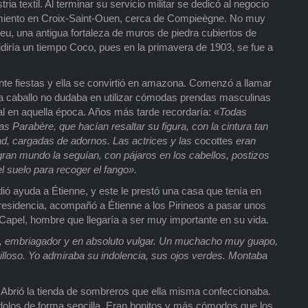
ia textil. Al terminar su servicio militar se dedicó al negocio
namiento en Croix-Saint-Ouen, cerca de Compieègne. No muy
allieu, una antigua fortaleza de muros de piedra cubiertos de
idiría un tiempo Coco, pues en la primavera de 1903, se fue a
ente fiestas y ella se convirtió en amazona. Comenzó a llamar
r a caballo no dudaba en utilizar cómodas prendas masculinas
al en aquella época. Años más tarde recordaría: «
Todas
s Parabère, que hacían resaltar su figura, con la cintura tan
tad, cargadas de adornos. Las actrices y las
cocottes
eran
an mundo la seguían, con pájaros en los cabellos, postizos
l suelo para recoger el fango».
dió ayuda a Étienne, y este le prestó una casa que tenía en
e residencia, acompañó a Étienne a los Pirineos a pasar unos
 Capel, hombre que llegaría a ser muy importante en su vida.
, embriagador y en absoluto vulgar. Un muchacho muy guapo,
illoso. Yo admiraba su indolencia, sus ojos verdes. Montaba
Abrió la tienda de sombreros que ella misma confeccionaba.
olos de forma sencilla. Eran bonitos y más cómodos que los