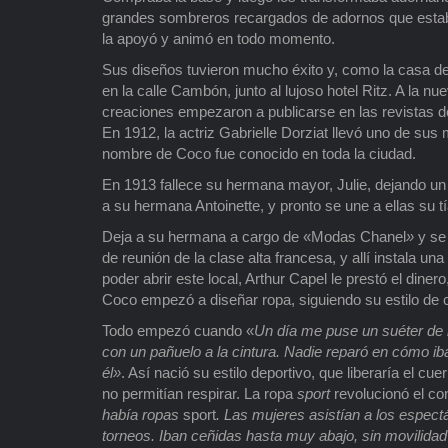
grandes sombreros recargados de adornos que esta
la apoyó y animó en todo momento.
Sus diseños tuvieron mucho éxito y, como la casa d
en la calle Cambón, junto al lujoso hotel Ritz. A la 
creaciones empezaron a publicarse en las revistas d
En 1912, la actriz Gabrielle Dorziat llevó uno de sus
nombre de Coco fue conocido en toda la ciudad.
En 1913 fallece su hermana mayor, Julie, dejando un
a su hermana Antoinette, y pronto se une a ellas su tí
Deja a su hermana a cargo de «Modas Chanel
»
y se 
de reunión de la clase alta francesa, y allí instala un
poder abrir este local, Arthur Capel le prestó el dine
Coco empezó a diseñar ropa, siguiendo su estilo de 
Todo empezó cuando «
Un día me puse un suéter de h
con un pañuelo a la cintura. Nadie reparó en cómo i
él»
. Así nació su estilo deportivo, que liberaría el c
no permitían respirar. La ropa
sport
revolucionó el co
había ropas
sport
. Las mujeres asistían a los espec
torneos. Iban ceñidas hasta muy abajo, sin movilida