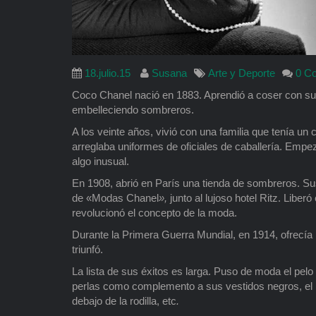
18.julio.15
Susana
Arte y Deporte
0 C
Coco Chanel nació en 1883. Aprendió a coser con s
embelleciendo sombreros.
A los veinte años, vivió con una familia que tenía un 
arreglaba uniformes de oficiales de caballería. Emp
algo inusual.
En 1908, abrió en París una tienda de sombreros. Su
de «Modas Chanel
»,
junto al lujoso hotel Ritz. Libe
revolucionó el concepto de la moda.
Durante la Primera Guerra Mundial, en 1914, ofrecía
triunfó.
La lista de sus éxitos es larga. Puso de moda el pelo 
perlas como complemento a sus vestidos negros, e
debajo de la rodilla, etc
.