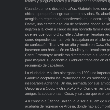
retales y pliegues rectos y a embellecer sombreros q
Cuando cumplió dieciocho años, Gabrielle tuvo que a
chicas que querían ingresar como novicias. Su abuela
acogida en régimen de beneficencia en un centro reli
Dame, una estricta escuela de señoritas donde se la
dejaron a la joven a cargo de una honrada familia qu
jóvenes que, como Gabrielle y Adrienne, llegaban r
como dependientas, también trabajaban en el taller c
de confección. Tras vivir un año y medio en
Casa Gr
buscaron una habitación en Moulinsy se instalaron po
Casa Grampayre
acudieron directamente a su domici
para mejorar su economía, Gabrielle trabajaba en el t
regimiento de caballería.
La ciudad de Moulins albergaba en 1900 una importan
Gabrielle aceptaba las invitaciones de los soldados
inseparable Adrienne. Un día, animada por sus amigos,
Quiqu`avu à Coco,
y otra,
Kokoriko
. Como en ambas e
amigos la apodaron así, Coco, y se cree que ese fue e
Allí conoció a Étienne Balsan, que sería su amigo y 
acababa de regresar de Argelia, donde había cumplid