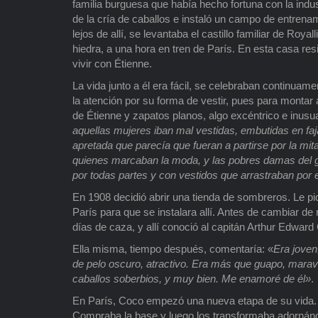
familia burguesa que había hecho fortuna con la industr
de la cría de caballos e instaló un campo de entre
lejos de allí, se levantaba el castillo familiar de Roy
hiedra, a una hora en tren de París. En esta casa res
vivir con Étienne.
La vida junto a él era fácil, se celebraban continuam
la atención por su forma de vestir, pues para monta
de Étienne y zapatos planos, algo excéntrico e inusu
aquellas mujeres iban mal vestidas, embutidas en faja
apretada que parecía que fueran a partirse por la mi
quienes marcaban la moda, y las pobres damas del gr
por todas partes y con vestidos que arrastraban por e
En 1908 decidió abrir una tienda de sombreros. Le pi
París para que se instalara allí. Antes de cambiar d
días de caza, y allí conoció al capitán Arthur Edward
Ella misma, tiempo después, comentaría: «
Era joven
de pelo oscuro, atractivo. Era más que guapo, marav
caballos soberbios, y muy bien. Me enamoré de él»
.
En París, Coco empezó una nueva etapa de su vida. 
Compraba la base y luego los transformaba adornánd