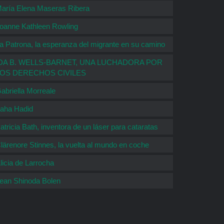
aría Elena Maseras Ribera
oanne Kathleen Rowling
a Patrona, la esperanza del migrante en su camino
DA B. WELLS-BARNET, UNA LUCHADORA POR
LOS DERECHOS CIVILES
abriella Morreale
aha Hadid
atricia Bath, inventora de un láser para cataratas
lärenore Stinnes, la vuelta al mundo en coche
licia de Larrocha
ean Shinoda Bolen