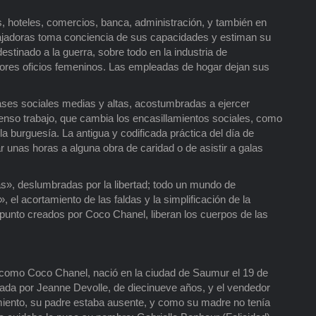
, hoteles, comercios, banca, administración, y también en
abajadoras toma conciencia de sus capacidades y estiman su
stinado a la guerra, sobre todo en la industria de
iores oficios femeninos. Las empleadas de hogar dejan sus
clases sociales medias y altas, acostumbradas a ejercer
ntenso trabajo, que cambia los encasillamientos sociales, como
la burguesía. La antigua y codificada práctica del día de
r unas horas a alguna obra de caridad o de asistir a galas
as», deslumbradas por la libertad; todo un mundo de
, el acortamiento de las faldas y la simplificación de la
e punto creados por Coco Chanel, liberan los cuerpos de las
como Coco Chanel, nació en la ciudad de Saumur el 19 de
mada por Jeanne Devolle, de diecinueve años, y el vendedor
iento, su padre estaba ausente, y como su madre no tenía