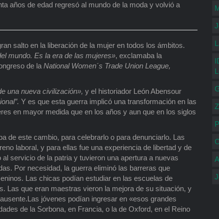
ta años de edad regresó al mundo de la moda y volvió a
M
J
L
n salto en la liberación de la mujer en todos los ámbitos.
 del mundo. Es la era de las mujeres»
, exclamaba la
I
ongreso de la
National Women´s Trade Union League,
G
de una nueva civilización»,
y el historiador León Abensour
ional”.
Y es que esta guerra implicó una transformación en las
Z
res en mayor medida que en los años y aun que en los siglos
P
aba de este cambio, para celebrarlo o para denunciarlo. Las
C
reno laboral, y para ellas fue una experiencia de libertad y de
al servicio de la patria y tuvieron una apertura a nuevas
A
as. Por necesidad, la guerra eliminó las barreras que
J
meninos. Las chicas podían estudiar en las escuelas de
s. Las que eran maestras vieron la mejora de su situación, y
 ausente.Las jóvenes podían ingresar en «esos grandes
dades de la Sorbona, en Francia, o la de Oxford, en el Reino