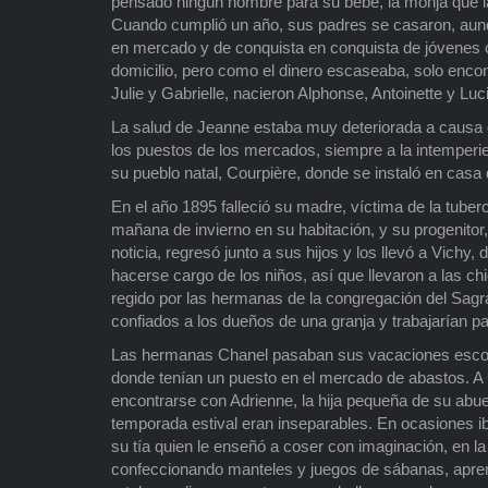
pensado ningún nombre para su bebé, la monja que la
Cuando cumplió un año, sus padres se casaron, aun
en mercado y de conquista en conquista de jóvenes
domicilio, pero como el dinero escaseaba, solo enc
Julie y Gabrielle, nacieron Alphonse, Antoinette y Luc
La salud de Jeanne estaba muy deteriorada a causa 
los puestos de los mercados, siempre a la intemperie
su pueblo natal, Courpière, donde se instaló en casa
En el año 1895 falleció su madre, víctima de la tuber
mañana de invierno en su habitación, y su progenitor
noticia, regresó junto a sus hijos y los llevó a Vichy
hacerse cargo de los niños, así que llevaron a las ch
regido por las hermanas de la congregación del Sa
confiados a los dueños de una granja y trabajarían p
Las hermanas Chanel pasaban sus vacaciones escolares
donde tenían un puesto en el mercado de abastos. A 
encontrarse con Adrienne, la hija pequeña de su abue
temporada estival eran inseparables. En ocasiones i
su tía quien le enseñó a coser con imaginación, en la
confeccionando manteles y juegos de sábanas, apren