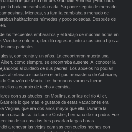
 cuidaba le puso su nombre: Gabrielle Bonheur (Felicidad).
que la boda no cambiaría nada. Su padre seguía de mercado
 campesinas. Mientras, su familia cambiaba a menudo de
ontraban habitaciones húmedas y poco soleadas. Después de
ien.
de los frecuentes embarazos y el trabajo de muchas horas en
. Viéndose enferma, decidió regresar junto a sus cinco hijos a
 de unos parientes.
culosis, con treinta y un años. La encontraron muerta una
, Albert, como siempre, se encontraba ausente. Al conocer la
, dejándolos al cuidado de sus padres. Los abuelos no podían
icas al orfanato situado en el antiguo monasterio de Aubacine,
grado Corazón de María. Los hermanos varones fueron
ara ellos a cambio de techo y comida.
 con sus abuelos, en Moulins, a orillas del río Allier,
Gabrielle lo que más le gustaba de estas vacaciones era
la Virginie, que era dos años mayor que ella. Durante la
ban a casa de su tía Louise Costier, hermana de su padre. Fue
 cocina de su casa las tres pasarían largas horas
dió a renovar las viejas camisas con cuellos hechos con