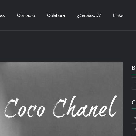
ías
Contacto
Colabora
¿Sabías…?
Links
B
C