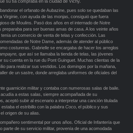
ue su tía compraba en la ciudad de Vichy.
bandonar el orfanato de Aubazine, pues solo se quedaban las
 Virginie, con ayuda de las monjas, consiguió que fuera
gioso de Moulins. Pasó dos años en el internado de Notre
s preparaba para ser buenas amas de casa. A los veinte años
e tenía un comercio de venta de telas y confección. Las
ecomendadas de Notre Dame, además de atender al público
omo costureras. Gabrielle se encargaba de hacer los arreglos
ampayre,
que así se llamaba la tienda de telas, las jóvenes
r su cuenta en la rue du Pont Guinguet. Muchas clientas de la
lio para realizar sus vestidos. Los domingos por la mañana,
aller de un sastre, donde arreglaba uniformes de oficiales del
te guarnición militar y contaba con numerosas salas de baile.
 y acudía a estas salas, siempre acompañada de su
 aceptó subir al escenario a interpretar una canción titulada
staba el estribillo con la palabra
Coco
, el público y sus
l origen de su alias.
compañero sentimental por unos años. Oficial de Infantería que
o parte de su servicio militar, provenía de una acomodada