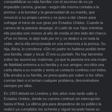
compatibilizar su vida familiar con el ascenso de su ya
imparable carrera, gracias –según ella misma contaba a la
prensa– a la bondad y la generosidad de su marido, que
renunció a su propia carrera y se puso a dar clases para
sufragar el inicio de sus giras por Estados Unidos. Cuando la
carrera de la pianista despegó, él cuidó de sus hijos mientras
ella pasaba seis meses al año de media al otro lado del charco.
«
Fue mi héroe, lo dejó todo por mí y se dedicó a
mí toda la
vida
»
,
decía ella emocionada en una entrevista a la prensa. Su
hija, Alicia, lo corrobora: «
Sin mi padre no hubiese podido tener
una familia, viajar y tocar. Él era su puntal
»
.
No hay lamentos
sobre las ausencias maternas, ya que la pianista era una mujer
de fidelidad extrema a su familia y a sus amigos; escribía una
carta diaria a su marido y tenía un contacto continuo con todos.
Ella amaba a su familia, se preocupaba por saber si los niños
comían bien o si tenían cualquier problema, desviviéndose
siempre por ellos.
En 1953 debutó en Londres y dos años más tarde saltó a
Estados Unidos, donde su carrera continuó sin interrupción
hasta el final. La última gira para despedirse de su público la
realizó ya cumplidos los ochenta y siguió tocando hasta su