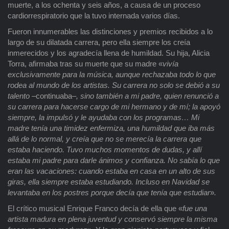
muerte, a los ochenta y seis años, a causa de un proceso
cardiorrespiratorio que la tuvo internada varios días.
Fueron innumerables las distinciones y premios recibidos a lo
largo de su dilatada carrera, pero ella siempre los creía
inmerecidos y los agradecía llena de humildad. Su hija, Alicia
Torra, afirmaba tras su muerte que su madre «
vivía
exclusivamente para la música, aunque rechazaba todo lo que
rodea al mundo de los artistas. Su carrera no solo se debió a su
talento –
continuaba–
, sino también a mi padre, quien renunció a
su carrera para hacerse cargo de mi hermano y de mí; la apoyó
siempre, la impulsó y le ayudaba con los programas… Mi
madre tenía una timidez enfermiza, una humildad que iba más
allá de lo normal, y creía que no se merecía la carrera que
estaba haciendo. Tuvo muchos momentos de dudas, y allí
estaba mi padre para darle ánimos y confianza. No sabía lo que
eran las vacaciones: cuando estaba en casa en un alto de sus
giras, ella siempre estaba estudiando. Incluso en Navidad se
levantaba en los postres porque decía que tenía que estudiar
»
.
El crítico musical Enrique Franco decía de ella que «
fue una
artista madura en plena juventud y conservó siempre la misma