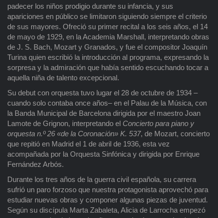
padecer los niños prodigio durante su infancia, y sus
apariciones en público se limitaron siguiendo siempre el criterio
de sus mayores. Ofreció su primer recital a los seis años, el 14
de mayo de 1929, en la Academia Marshall, interpretando obras
de J. S. Bach, Mozart y Granados, y fue el compositor Joaquín
Turina quien escribió la introducción al programa, expresando la
sorpresa y la admiración que había sentido escuchando tocar a
aquella niña de talento excepcional.
Su debut con orquesta tuvo lugar el 28 de octubre de 1934 –
cuando solo contaba once años– en el Palau de la Música, con
la Banda Municipal de Barcelona dirigida por el maestro Joan
Lamote de Grignon, interpretando el
Concierto para piano y
orquesta n.º 26 «de la Coronación» K. 537
, de Mozart, concierto
que repitió en Madrid el 1 de abril de 1936, esta vez
acompañada por la Orquesta Sinfónica y dirigida por Enrique
Fernández Arbós.
Durante los tres años de la guerra civil española, su carrera
sufrió un paro forzoso que nuestra protagonista aprovechó para
estudiar nuevas obras y componer algunas piezas de juventud.
Según su discípula Marta Zabaleta, Alicia de Larrocha empezó