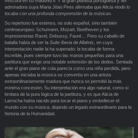
frescura en
su madurez
». Y la gran pianista portuguesa y fiel
admiradora suya Maria Jôao Pires afirmaba que Alicia «
todo lo
tocaba con una profunda comprensión de la música
»
.
Su repertorio fue extenso, no solo español, sino también
centroeuropeo: Schumann, Mozart, Beethoven y los
impresionistas Ravel, Debussy, Fauré… Pero su caballo de
batalla había de ser la
Suite Iberia
de Albéniz, en cuya
interpretación nadie la ha superado; la tocaba de forma
increíble, pues siempre tuvo las manos pequeñas para una
partitura que exige una notable extensión de los dedos. Sentada
ante el gran piano de cola parecía como una niña perdida, pero
apenas iniciaba la música se convertía en una artista
extraordinariamente madura que nunca se permitió la más
mínima concesión. Su interpretación era algo natural, como si
brotara de la pura lógica de la partitura, y es que Alicia de
Larrocha había nacido para tocar el piano y embellecer el
mundo con su música, dejando un legado extraordinario para la
historia de la Humanidad.