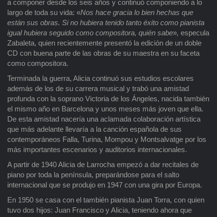
a componer desde los seis años y continuó componiendo a lo
largo de toda su vida: «
Nos hace gracia lo bien hechas que
están sus obras. Si no hubiera tenido tanto éxito como pianista
igual hubiera seguido como compositora, quién sabe
»
,
especula
Zabaleta, quien recientemente presentó la edición de un doble
CD con buena parte de las obras de su maestra en su faceta
como compositora.
Terminada la guerra, Alicia continuó sus estudios escolares
además de los de su carrera musical y trabó una amistad
profunda con la soprano Victoria de los Ángeles, nacida también
el mismo año en Barcelona y unos meses más joven que ella.
De esta amistad nacería una aclamada colaboración artística
que más adelante llevaría a la canción española de sus
contemporáneos Falla, Turina, Mompou y Montsalvatge por los
más importantes escenarios y auditorios internacionales.
A partir de 1940 Alicia de Larrocha empezó a dar recitales de
piano por toda la península, preparándose para el salto
internacional que se produjo en 1947 con una gira por Europa.
En 1950 se casa con el también pianista Juan Torra, con quien
tuvo dos hijos: Juan Francisco y Alicia, teniendo ahora que