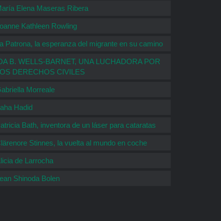
aría Elena Maseras Ribera
oanne Kathleen Rowling
a Patrona, la esperanza del migrante en su camino
DA B. WELLS-BARNET, UNA LUCHADORA POR
LOS DERECHOS CIVILES
abriella Morreale
aha Hadid
atricia Bath, inventora de un láser para cataratas
lärenore Stinnes, la vuelta al mundo en coche
licia de Larrocha
ean Shinoda Bolen