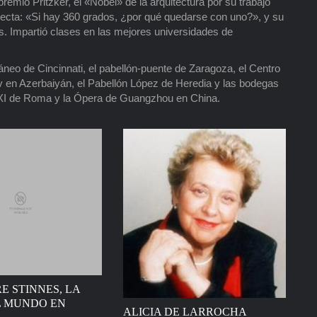
remio Pritzker, el «Nobel» de la arquitectura por su trabajo
recta: «Si hay 360 grados, ¿por qué quedarse con uno?», y su
es. Impartió clases en las mejores universidades de
neo de Cincinnati, el pabellón-puente de Zaragoza, el Centro
ev en Azerbaiyán, el Pabellón López de Heredia y las bodegas
 XXI de Roma y la Ópera de Guangzhou en China.
 STINNES, LA
L MUNDO EN
ALICIA DE LARROCHA