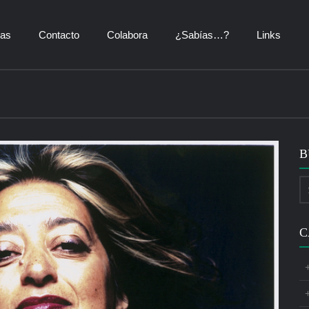
ías
Contacto
Colabora
¿Sabías…?
Links
B
C