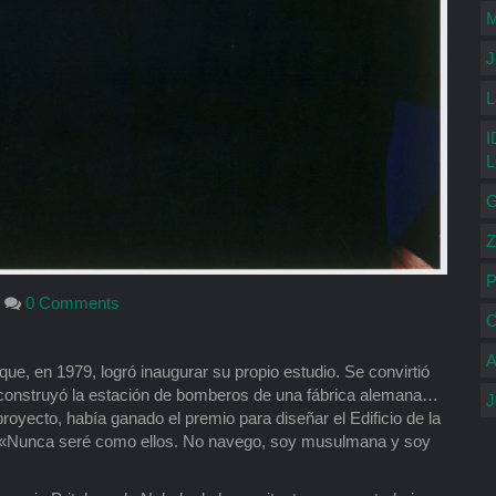
M
J
L
I
G
Z
P
0 Comments
C
A
e, en 1979, logró inaugurar su propio estudio. Se convirtió
 construyó la estación de bomberos de una fábrica alemana…
J
proyecto, había ganado el premio para diseñar el Edificio de la
ó: «Nunca seré como ellos. No navego, soy musulmana y soy