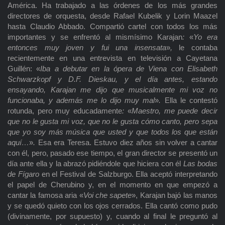
América. Ha trabajado a las órdenes de los más grandes
directores de orquesta, desde Rafael Kubelik y Lorin Maazel
hasta Claudio Abbado. Compartió cartel con todos los más
importantes y se enfrentó al mismísimo Karajan
:
«
Yo era
entonces muy joven y fui una insensata
»
,
le contaba
recientemente en una entrevista en televisión a Cayetana
Guillén: «
Iba a debutar en la ópera de Viena con Elisabeth
Schwarzkopf y D.F. Dieskau, y el día antes, estando
ensayando, Karajan me dijo que musicalmente mi voz no
funcionaba, y además me lo dijo muy mal
»
.
Ella le contestó
rotunda, pero muy educadamente
:
«
Maestro, me puede decir
que no le gusta mi voz, que no le gusta cómo canto, pero sepa
que yo soy más música que usted y que todos los que están
aquí…
»
.
Esa era Teresa. Estuvo diez años sin volver a cantar
con él, pero, pasado ese tiempo, el gran director se presentó un
día ante ella y la abrazó pidiéndole que hiciera con él
Las bodas
de Fígaro
en el Festival de Salzburgo. Ella aceptó interpretando
el papel de Cherubino y, en el momento en que empezó a
cantar la famosa aria «
Voi che sapete
», Karajan bajó las manos
y se quedó quieto con los ojos cerrados. Ella cantó como pudo
(divinamente, por supuesto) y, cuando al final le preguntó al