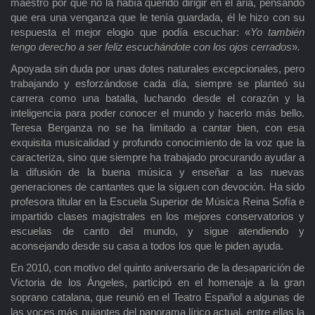
maestro por qué no la había querido dirigir en el aria, pensando
que era una venganza que le tenía guardada, él le hizo con su
respuesta el mejor elogio que podía escuchar: «
Yo también
tengo derecho a ser feliz escuchándote con los ojos cerrados
»
.
Apoyada sin duda por unas dotes naturales excepcionales, pero
trabajando y esforzándose cada día, siempre se planteó su
carrera como una batalla, luchando desde el corazón y la
inteligencia para poder conocer el mundo y hacerlo más bello.
Teresa Berganza no se ha limitado a cantar bien, con esa
exquisita musicalidad y profundo conocimiento de la voz que la
caracteriza, sino que siempre ha trabajado procurando ayudar a
la difusión de la buena música y enseñar a las nuevas
generaciones de cantantes que la siguen con devoción. Ha sido
profesora titular en la Escuela Superior de Música Reina Sofía e
impartido clases magistrales en los mejores conservatorios y
escuelas de canto del mundo, y sigue atendiendo y
aconsejando desde su casa a todos los que le piden ayuda.
En 2010, con motivo del quinto aniversario de la desaparición de
Victoria de los Ángeles, participó en el homenaje a la gran
soprano catalana, que reunió en el Teatro Español a algunas de
las voces más pujantes del panorama lírico actual, entre ellas la