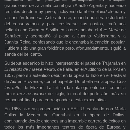
grabaciones de zarzuela con el gran Ataúlfo Argenta y haciendo
recitales desde muy joven, incluyendo también el
lied
alemán y
la canción francesa. Antes de eso, cuando aún era estudiante
del conservatorio y para costearse sus gastos, rodó una
película con Carmen Sevilla en la que cantaba el
Ave María
de
Schubert, y acompañó al piano a Juanito Valderrama y a
Juanita Reina, confesando que le encantaba la canción popular.
Hubiera sido una gran folklórica pero, afortunadamente, siguió la
senda del bel canto.
Su debut escénico lo hizo interpretando el papel de Trujamán en
El retablo de maese Pedro
, de Falla, en el Auditorio de la RAI en
1957, pero su auténtico debut en la ópera lo hizo en el Festival
de Aix en Provence, con el papel de Dorabella en la ópera
Cosi
fan tutte
, de Mozart. La crítica la catalogó entonces como la
mejor
mezzosoprano
del siglo, lo cual despertó aún más su
responsabilidad para corresponder a esta expectativa.
En 1958 hizo su presentación en EE.UU. cantando con María
Callas la Medea de Querubini en la ópera de Dallas,
continuando desde entonces una imparable carrera de éxitos en
todos los más importantes teatros de ópera de Europa y