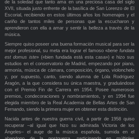
de la soledad que tanto ama en una preciosa casa del siglo
XVII, situada justo enfrente de la basílica de San Lorenzo de El
Escorial, recibiendo en estos últimos años los homenajes y el
cariño de tantos miles de personas que la escucharon y
aprendieron con ella a amar y sentir la belleza a través de la
música.
Siempre quiso poseer una buena formación musical para ser la
mejor profesional, su meta era lograr el famoso «
bene fundata
est domus iste
» («bien fundada está esta casa») e hizo sus
estudios en el conservatorio de Madrid, empezando por piano,
armonía, música de cámara, composición, órgano, violonchelo
y, por supuesto, canto, siendo alumna de Lola Rodríguez
Aragón, a la que considera su única maestra, y graduándose
con el Premio Fin de Carrera en 1954. Posee numerosos
premios, condecoraciones y nombramientos, y en 1994 fue
elegida miembro de la Real Academia de Bellas Artes de San
Fernando, siendo la primera mujer en obtener esta distinción.
Nacida antes de nuestra guerra civil, a partir de 1958 quiso
recuperar –al igual que hizo su admirada Victoria de los
Ángeles– el auge de la música española, sumida en el
abandono de la postguerra, participando en múltiples