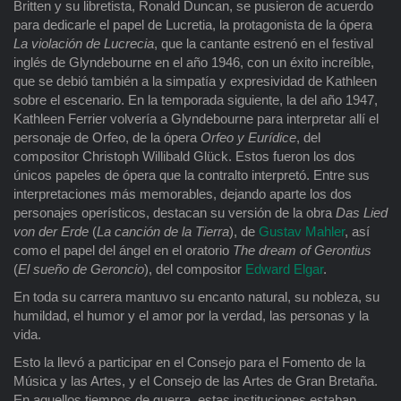
Britten y su libretista, Ronald Duncan, se pusieron de acuerdo
para dedicarle el papel de Lucretia, la protagonista de la ópera
La violación de Lucrecia
, que la cantante estrenó en el festival
inglés de Glyndebourne en el año 1946, con un éxito increíble,
que se debió también a la simpatía y expresividad de Kathleen
sobre el escenario. En la temporada siguiente, la del año 1947,
Kathleen Ferrier volvería a Glyndebourne para interpretar allí el
personaje de Orfeo, de la ópera
Orfeo y Eurídice
, del
compositor Christoph Willibald Glück. Estos fueron los dos
únicos papeles de ópera que la contralto interpretó. Entre sus
interpretaciones más memorables, dejando aparte los dos
personajes operísticos, destacan su versión de la obra
Das Lied
von der Erde
(
La canción de la Tierra
), de
Gustav Mahler
, así
como el papel del ángel en el oratorio
The dream of Gerontius
(
El sueño de Geroncio
), del compositor
Edward Elgar
.
En toda su carrera mantuvo su encanto natural, su nobleza, su
humildad, el humor y el amor por la verdad, las personas y la
vida.
Esto la llevó a participar en el Consejo para el Fomento de la
Música y las Artes, y el Consejo de las Artes de Gran Bretaña.
En aquellos tiempos de guerra, estas instituciones estaban