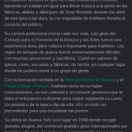
haciendo un trabajo sin igual para llevar música a la gente en las
fábricas, aldeas y albergues de Gran Bretaña; durante los años
de esa época tan dura, la voz inigualable de Kathleen llenaba el
corazón del público.
Su carrera profesional crecía cada vez más. Las giras del
Consejo para el Fomento de la Música y las Artes fueron una
experiencia dura, pero valiosa e importante para Kathleen. Los
viajes en tiempos de guerra fueron extremadamente difíciles,
con muchas privaciones y sacrificios. Cantó en salones de
iglesia, cines, escuelas y fábricas; de hecho, en cualquier lugar
donde se pudiera reunir a un grupo de gente.
Con la formación recibida en la
Real Academia de Música
y el
Royal College of Music
, Kathleen tenía en su haber
conocimientos, su voz celestial y un corazón generoso que le
daba el entusiasmo suficiente para seguir regalando su canto.
Un periódico de la época dijo de ella: «Es
un éxito sin
precedentes para una estudiante tan joven
»
.
Su debut en Nueva York tuvo lugar en 1948 donde recogió
grandes elogios. Así comenzó grandes giras internacionales por