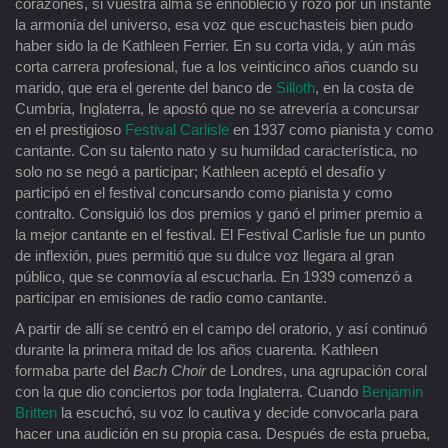
corazones, si vuestra alma se ennobleció y rozó por un instante
la armonía del universo, esa voz que escuchasteis bien pudo
haber sido la de Kathleen Ferrier. En su corta vida, y aún más
corta carrera profesional, fue a los veinticinco años cuando su
marido, que era el gerente del banco de
Silloth
, en la costa de
Cumbria, Inglaterra, le apostó que no se atrevería a concursar
en el prestigioso
Festival Carlisle
en 1937 como pianista y como
cantante. Con su talento nato y su humildad característica, no
solo no se negó a participar; Kathleen aceptó el desafío y
participó en el festival concursando como pianista y como
contralto. Consiguió los dos premios y ganó el primer premio a
la mejor cantante en el festival. El Festival Carlisle fue un punto
de inflexión, pues permitió que su dulce voz llegara al gran
público, que se conmovía al escucharla. En 1939 comenzó a
participar en emisiones de radio como cantante.
A partir de allí se centró en el campo del oratorio, y así continuó
durante la primera mitad de los años cuarenta. Kathleen
formaba parte del
Bach Choir
de Londres, una agrupación coral
con la que dio conciertos por toda Inglaterra. Cuando
Benjamin
Britten
la escuchó, su voz lo cautiva y decide convocarla para
hacer una audición en su propia casa. Después de esta prueba,