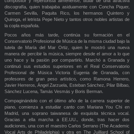
compositor y repertorista almeriense, titular de una atractiva
discografía, quien trabajaba asiduamente con Concha Piquer,
Carmen Sevilla, Paquita Rico, los hermanos Quintero y
Quiroga, el letrista Pepe Nieto y tantos otros nobles artistas de
la copla española.
Pocos años más tarde, continúa su formación en el
Conservatorio Profesional de Música de la misma ciudad bajo la
tutela de María del Mar Ortiz, quien le mostró una nueva
manera de percibir la música, siempre desde el amor a lo que
uno hace y la pasión por compartirlo. Marchó a Granada y
continuó sus estudios superiores en el Real Conservatorio
Profesional de Música Victoria Eugenia de Granada, con
profesores de gran peso artístico, como Ramona Herrero,
Javier Herreros, Ángel Zarzuela, Esteban Sánchez, Pilar Bilbao,
Sánchez Lucena, Tamás Vesmás y Boris Berman.
Compaginándolo con el último año de la carrera superior de
piano, comienza a estudiar canto con Mariana You Chi en
Madrid, una soprano taiwanesa de exquisita técnica vocal.
Gracias a ella marcha a EE.UU., donde, tras hacer dos
audiciones, una con el maestro Carlos Serrano (The Academic
Vocal Arts de Philadelphia) y otra en The Juilliard School of