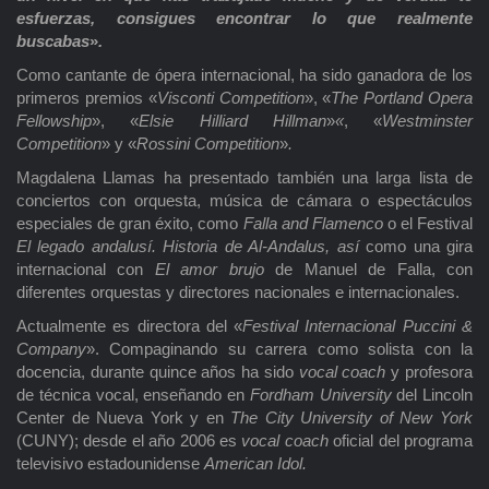
esfuerzas, consigues encontrar lo que realmente
buscabas
»
.
Como cantante de ópera internacional, ha sido ganadora de los
primeros premios «
Visconti Competition
», «
The Portland Opera
Fellowship
», «
Elsie Hilliard Hillman
»
«
, «
Westminster
Competition
» y «
Rossini Competition
»
.
Magdalena Llamas ha presentado también una larga lista de
conciertos con orquesta, música de cámara o espectáculos
especiales de gran éxito, como
Falla and Flamenco
o el Festival
El legado andalusí. Historia de Al-Andalus, así
como una gira
internacional con
El amor brujo
de Manuel de Falla, con
diferentes orquestas y directores nacionales e internacionales.
Actualmente es directora del «
Festival Internacional Puccini &
Company
». Compaginando su carrera como solista con la
docencia, durante quince años ha sido
vocal coach
y profesora
de técnica vocal, enseñando en
Fordham University
del Lincoln
Center de Nueva York y en
The City University of New York
(CUNY); desde el año 2006 es
vocal coach
oficial del programa
televisivo estadounidense
American Idol.