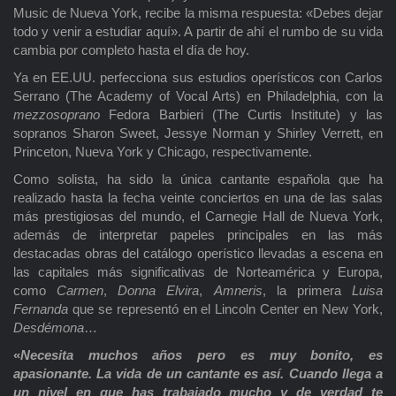
Music de Nueva York, recibe la misma respuesta: «Debes dejar
todo y venir a estudiar aquí». A partir de ahí el rumbo de su vida
cambia por completo hasta el día de hoy.
Ya en EE.UU. perfecciona sus estudios operísticos con Carlos
Serrano (The Academy of Vocal Arts) en Philadelphia, con la
mezzosoprano
Fedora Barbieri (The Curtis Institute) y las
sopranos Sharon Sweet, Jessye Norman y Shirley Verrett, en
Princeton, Nueva York y Chicago, respectivamente.
Como solista, ha sido la única cantante española que ha
realizado hasta la fecha veinte conciertos en una de las salas
más prestigiosas del mundo, el Carnegie Hall de Nueva York,
además de interpretar papeles principales en las más
destacadas obras del catálogo operístico llevadas a escena en
las capitales más significativas de Norteamérica y Europa,
como
Carmen
,
Donna Elvira
,
Amneris
, la primera
Luisa
Fernanda
que se representó en el Lincoln Center en New York,
Desdémona
…
«
Necesita muchos años pero es muy bonito, es
apasionante. La vida de un cantante es así. Cuando llega a
un nivel en que has trabajado mucho y de verdad te