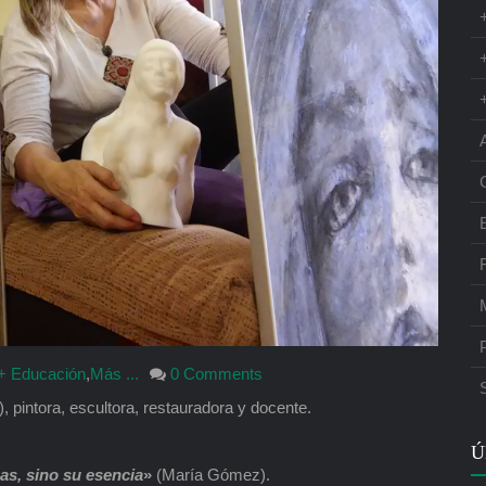
+ Educación
,
Más ...
0 Comments
, pintora, escultora, restauradora y docente.
Ú
sas, sino su esencia
»
(María Gómez).