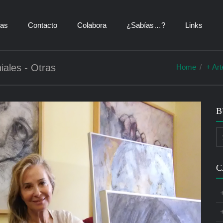
ías
Contacto
Colabora
¿Sabías…?
Links
ales - Otras
Home
+ Art
B
C