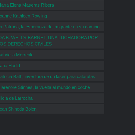
aría Elena Maseras Ribera
oanne Kathleen Rowling
a Patrona, la esperanza del migrante en su camino
DA B. WELLS-BARNET, UNA LUCHADORA POR
LOS DERECHOS CIVILES
abriella Morreale
aha Hadid
atricia Bath, inventora de un láser para cataratas
lärenore Stinnes, la vuelta al mundo en coche
licia de Larrocha
ean Shinoda Bolen