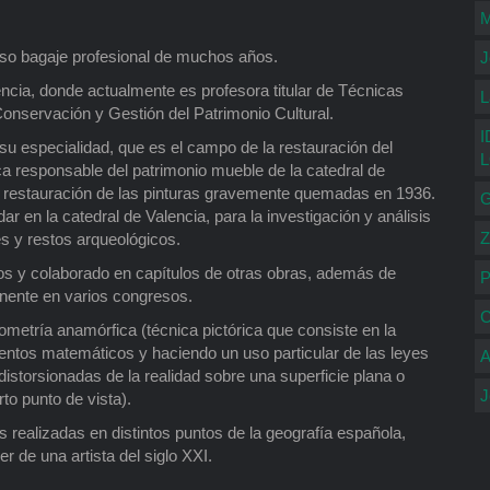
M
so bagaje profesional de muchos años.
J
encia, donde actualmente es profesora titular de Técnicas
L
Conservación y Gestión del Patrimonio Cultural.
I
su especialidad, que es el campo de la restauración del
ca responsable del patrimonio mueble de la catedral de
 y restauración de las pinturas gravemente quemadas en 1936.
G
 en la catedral de Valencia, para la investigación y análisis
Z
es y restos arqueológicos.
bros y colaborado en capítulos de otras obras, además de
P
onente en varios congresos.
C
ometría anamórfica (técnica pictórica que consiste en la
entos matemáticos y haciendo un uso particular de las leyes
A
distorsionadas de la realidad sobre una superficie plana o
J
to punto de vista).
 realizadas en distintos puntos de la geografía española,
r de una artista del siglo XXI.