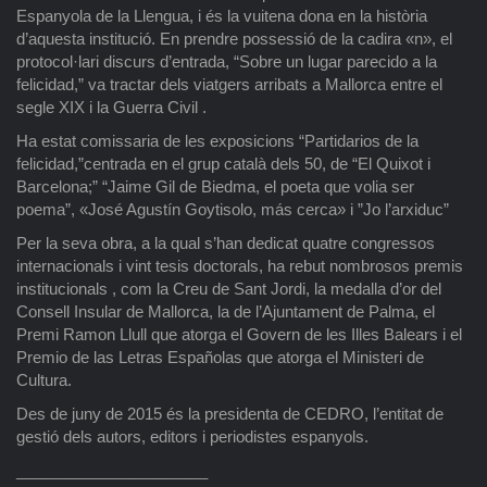
Espanyola de la Llengua, i és la vuitena dona en la història
d’aquesta institució. En prendre possessió de la cadira «n», el
protocol·lari discurs d’entrada, “Sobre un lugar parecido a la
felicidad,” va tractar dels viatgers arribats a Mallorca entre el
segle XIX i la Guerra Civil .
Ha estat comissaria de les exposicions “Partidarios de la
felicidad,”centrada en el grup català dels 50, de “El Quixot i
Barcelona;” “Jaime Gil de Biedma, el poeta que volia ser
poema”, «José Agustín Goytisolo, más cerca» i ”Jo l’arxiduc”
Per la seva obra, a la qual s’han dedicat quatre congressos
internacionals i vint tesis doctorals, ha rebut nombrosos premis
institucionals , com la Creu de Sant Jordi, la medalla d’or del
Consell Insular de Mallorca, la de l’Ajuntament de Palma, el
Premi Ramon Llull que atorga el Govern de les Illes Balears i el
Premio de las Letras Españolas que atorga el Ministeri de
Cultura.
Des de juny de 2015 és la presidenta de CEDRO, l’entitat de
gestió dels autors, editors i periodistes espanyols.
______________________