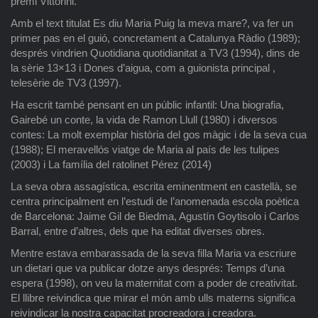
premi Vittorini.
Amb el text titulat Es diu Maria Puig la meva mare?, va fer un
primer pas en el guió, concretament a Catalunya Ràdio (1989);
després vindrien Quotidiana quotidianitat a TV3 (1994), dins de
la sèrie 13×13 i Dones d’aigua, com a guionista principal ,
telesèrie de TV3 (1997).
Ha escrit també pensant en un públic infantil: Una biografia,
Gairebé un conte, la vida de Ramon Llull (1980) i diversos
contes: La molt exemplar història del gos màgic i de la seva cua
(1988); El meravellós viatge de Maria al país de les tulipes
(2003) i La família del ratolinet Pérez (2014)
La seva obra assagística, escrita eminentment en castellà, se
centra principalment en l’estudi de l’anomenada escola poètica
de Barcelona: Jaime Gil de Biedma, Agustín Goytisolo i Carlos
Barral, entre d’altres, dels que ha editat diverses obres.
Mentre estava embarassada de la seva filla Maria va escriure
un dietari que va publicar dotze anys després: Temps d’una
espera (1998), on veu la maternitat com a poder de creativitat.
El llibre reivindica que mirar el món amb ulls materns significa
reivindicar la nostra capacitat procreadora i creadora.