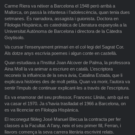
Carme Riera va néixer a Barcelona el 1948 però arribà a
Mallorca, on passà la infantesa i l’adolescència, quan tenia dues
setmanes. És narradora, assagista i guionista. Doctora en
Filologia Hispànica, es catedràtica de Literatura espanyola a la
Universitat Autònoma de Barcelona i directora de la Càtedra
Goytisolo.
Va cursar l’ensenyament primari en el col·legi del Sagrat Cor.
Als dotze anys escrivia poemes i algun conte en castellà.
Quan estudiava a l’Institut Joan Alcover de Palma, la professora
Aina Moll la va animar a escriure en català. L’escriptora
reconeix la influència de la seva àvia, Catalina Estada, que li
explicava històries des de molt petita. Quan va morir, l’autora va
sentir l’impuls de continuar explicant-les a través de l’escriptura.
Es va enamorar del seu professor, Francesc Llinàs, amb qui es
va casar el 1970. Ja s’havia traslladat el 1966 a Barcelona, on
es va llicenciar en Filologia Hispànica.
El reconegut filòleg José Manuel Blecua la contracta per fer
classes a la Facultat. A l’any, neix el seu primer fill, Ferran, i
llavors comença la seva carrera literària escrivint relats.