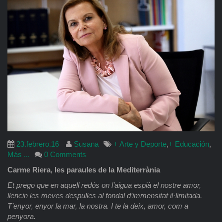
23.febrero.16
Susana
+ Arte y Deporte
,
+ Educación
,
Más ...
0 Comments
Carme Riera, les paraules de la Mediterrània
Et prego que en aquell redós on l’aigua espià el nostre amor,
llencin les meves despulles al fondal d’immensitat il·limitada.
T’enyor, enyor la mar, la nostra. I te la deix, amor, com a
penyora.