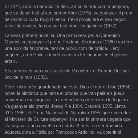
El 1974, amb la narració Te deix, amor, la mar com a penyora,
que va donar títol al seu primer llibre (1975), va guanyar el premi
de narració curta Puig i Llensa. L’èxit propiciarà el seu segon
recull de contes Jo pos per testimoni les gavines (1977).
La seva primera novel·la, Una primavera per a Domenico
Guarini, va guanyar el premi Prudenci Bertrana el 1980 i va tenir
una acollida favorable, tant de públic com de crítica. L’any
següent, amb Epitelis tendríssims va fer incursió en el gènere
eròtic.
Els premis es van anar succeint. Va obtenir el Ramon Llull per
Joc de miralls (1989).
Però l’obra més guardonada ha estat Dins el darrer blau (1994),
novel·la històrica que narra el procés que van patir els jueus
conversos mallorquins i la cremadissa posterior en la foguera.
Va guanyar els premis Josep Pla 1994, Crexells 1995, Lletra
d’Or 1995 i el Premi Nacional de Narrativa 1995, que concedeix
el Ministeri de Cultura espanyol, i va ser la primera vegada que
s’atorgava a una novel·la en català. A més, en ser traduïda
aquesta obra a l’italià per Francesco Ardolino, va obtenir el