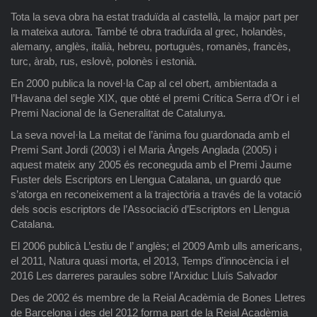
Tota la seva obra ha estat traduïda al castellà, la major part per
la mateixa autora. També té obra traduïda al grec, holandès,
alemany, anglès, italià, hebreu, portuguès, romanès, francès,
turc, àrab, rus, eslovè, polonès i estonià.
En 2000 publica la novel·la Cap al cel obert, ambientada a
l’Havana del segle XIX, que obté el premi Crítica Serra d’Or i el
Premi Nacional de la Generalitat de Catalunya.
La seva novel·la La meitat de l’ànima fou guardonada amb el
Premi Sant Jordi (2003) i el Maria Àngels Anglada (2005) i
aquest mateix any 2005 és reconeguda amb el Premi Jaume
Fuster dels Escriptors en Llengua Catalana, un guardó que
s’atorga en reconeixement a la trajectòria a través de la votació
dels socis escriptors de l’Associació d’Escriptors en Llengua
Catalana.
El 2006 publicà L’estiu de l’ anglès; el 2009 Amb ulls americans,
el 2011, Natura quasi morta, el 2013, Temps d’innocència i el
2016 Les darreres paraules sobre l’Arxiduc Lluís Salvador
Des de 2002 és membre de la Reial Acadèmia de Bones Lletres
de Barcelona i des del 2012 forma part de la Reial Acadèmia