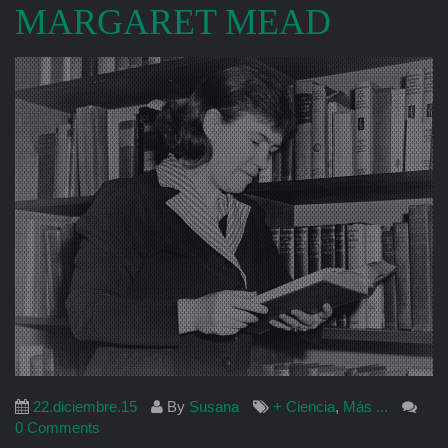
MARGARET MEAD
22.diciembre.15
By
Susana
+ Ciencia
,
Más ...
0 Comments