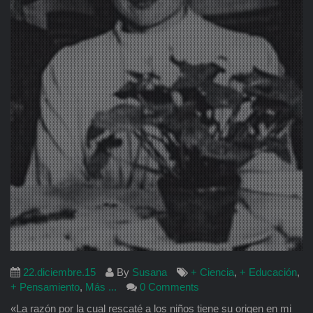
22.diciembre.15
By
Susana
+ Ciencia
,
+ Educación
,
+ Pensamiento
,
Más ...
0 Comments
«La razón por la cual rescaté a los niños tiene su origen en mi