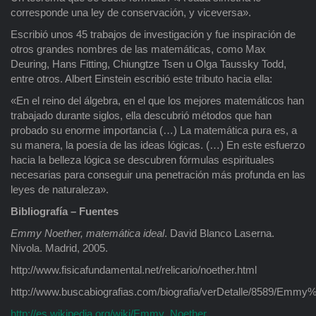
corresponde una ley de conservación, y viceversa».
Escribió unos 45 trabajos de investigación y fue inspiración de
otros grandes nombres de las matemáticas, como Max
Deuring, Hans Fitting, Chiungtze Tsen u Olga Taussky Todd,
entre otros. Albert Einstein escribió este tributo hacia ella:
«En el reino del álgebra, en el que los mejores matemáticos han
trabajado durante siglos, ella descubrió métodos que han
probado su enorme importancia (…) La matemática pura es, a
su manera, la poesía de las ideas lógicas. (…) En este esfuerzo
hacia la belleza lógica se descubren fórmulas espirituales
necesarias para conseguir una penetración más profunda en las
leyes de naturaleza».
Bibliografía – Fuentes
Emmy Noether, matemática ideal
. David Blanco Laserna.
Nivola. Madrid, 2005.
http://www.fisicafundamental.net/relicario/noether.html
http://www.buscabiografias.com/biografia/verDetalle/8589/Emmy
http://es.wikipedia.org/wiki/Emmy_Noether