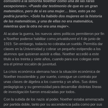
considero a la señorita Noether como una de las raras
excepciones
»
. «
Puedo dar testimonio de que es un gran
matemático, pero de si es una mujer… bien, esto ya no
podría jurarlo
»
. «
Solo ha habido dos mujeres en la historia
de las matemáticas, y una de ellas no era matemática,
mientras que la otra no era una mujer
».
Al acabar la guerra, los nuevos aires políticos permitieron por fin
a Noether poderse habilitar como
privatdozent
el 4 de junio de
1919. Sin embargo, todavía no cobraba un sueldo. Permitía dar
clases en la Universidad y cobrar un pequeño estipendio a los
alumnos que quisieran asistir a ellas. Noether accedió a este
título a los treinta y siete años, cuando para sus colegas este
era el primer escalón de juventud.
La crisis económica alemana hace la situación económica de
Noether insostenible y, por suerte, consigue un contrato por
unas clases de álgebra a los cuarenta y un años. Sus dotes
pedagógicas y su generosidad para desarrollar distintas líneas
de investigación fueron ensalzadas por todos.
Con la subida de los nazis al poder, Noether estaba amenazada
por partida doble, tanto por su ascendencia judía como por sus