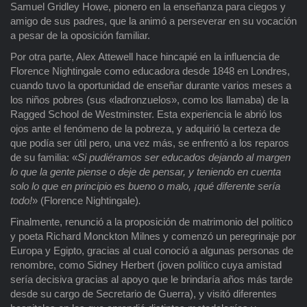
Samuel Gridley Howe, pionero en la enseñanza para ciegos y
amigo de sus padres, que la animó a perseverar en su vocación
a pesar de la oposición familiar.
Por otra parte, Alex Attewell hace hincapié en la influencia de
Florence Nightingale como educadora desde 1848 en Londres,
cuando tuvo la oportunidad de enseñar durante varios meses a
los niños pobres (sus «ladronzuelos», como los llamaba) de la
Ragged School de Westminster. Esta experiencia le abrió los
ojos ante el fenómeno de la pobreza, y adquirió la certeza de
que podía ser útil pero, una vez más, se enfrentó a los reparos
de su familia: «
Si pudiéramos ser educados dejando al margen
lo que la gente piense o deje de pensar, y teniendo en cuenta
solo lo que en principio es bueno o malo, ¡qué diferente sería
todo!
» (Florence Nightingale)
.
Finalmente, renunció a la proposición de matrimonio del político
y poeta Richard Monckton Milnes y comenzó un peregrinaje por
Europa y Egipto, gracias al cual conoció a algunas personas de
renombre, como Sidney Herbert (joven político cuya amistad
sería decisiva gracias al apoyo que le brindaría años más tarde
desde su cargo de Secretario de Guerra), y visitó diferentes