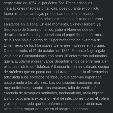
septiembre de 1854, el periódico
The Times
criticó las
instalaciones médicas británicas, pues durante el conflicto
fueron muchas las bajas producidas entre los soldados
ingleses, que se debían principalmente a la falta de recursos
sanitarios en la zona. En ese momento, Sidney Herbert, ya
Secretario de Guerra británico, pidió a Florence que se
desplazara a Scutari y supervisara el papel de las enfermeras
de la zona bajo el cargo de Superintendente del Sistema de
Enfermeras de los Hospitales Generales Ingleses en Turquía.
De este modo, el 21 de octubre de 1854, Florence Nightingale
viajó hacia Constantinopla con otras 38 enfermeras voluntarias
que la ayudaron a crear varios departamentos de enfermería en
el actual distrito de Üsküdar. Allí encontraron un saturado equipo
de médicos que no podía dar ni el tratamiento ni la alimentación
adecuada a los soldados heridos, lo que además importaba
poco o nada a los oficiales. Las condiciones sanitarias eran
muy deficientes: suministros escasos, falta de ventilación,
carencia de desagües sanitarios, hacinamiento, mala higiene…
Esto provocaba la expansión letal de infecciones como el cólera
y el tifus, de modo que los enfermos tenían una probabilidad
siete veces mayor de morir en el hospital por estas