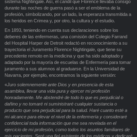
sistema Nightingale. Así, el candil que Florence llevaba consigo
durante las noches de guerra pasó a ser el emblema de la
profesión, simbolizando, por un lado, la esperanza transmitida a
los heridos en Crimea y, por otro, la cultura y el estudio.
En 1893, teniendo en cuenta sus declaraciones sobre los
deberes de las enfermeras, una comisión del Colegio Farrand
del Hospital Harper de Detroit redactó en reconocimiento a su
trayectoria el Juramento Florence Nightingale, que tiene su
precedente remoto en la medicina y que ha sido adoptado y
adaptado por la mayoría de escuelas de Enfermería para tomar
juramento a sus alumnos al graduarse. En la Universidad de
Navarra, por ejemplo, encontramos la siguiente versión:
«
Juro solemnemente ante Dios y en presencia de esta
asamblea, llevar una vida pura y ejercer mi profesión
honradamente. Me abstendré de todo lo que es perjudicial o
dañino y no tomaré ni suministraré cualquier sustancia o
producto que sea perjudicial para la salud. Haré cuanto esté a
mi alcance para elevar el nivel de la enfermería y consideraré
confidencial toda información que me sea revelada en el
ejercicio de mi profesión, como todos los asuntos familiares de
mis pacientes. Seré una fiel asistente de los médicos y dedicaré