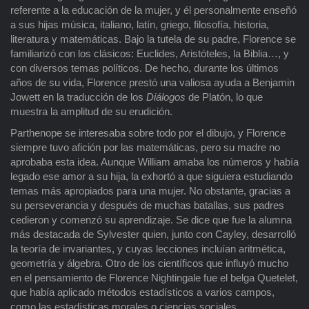
referente a la educación de la mujer, y él personalmente enseñó
a sus hijas música, italiano, latín, griego, filosofía, historia,
literatura y matemáticas. Bajo la tutela de su padre, Florence se
familiarizó con los clásicos: Euclides, Aristóteles, la Biblia…, y
con diversos temas políticos. De hecho, durante los últimos
años de su vida, Florence prestó una valiosa ayuda a Benjamin
Jowett en la traducción de los
Diálogos
de Platón, lo que
muestra la amplitud de su erudición.
Parthenope se interesaba sobre todo por el dibujo, y Florence
siempre tuvo afición por las matemáticas, pero su madre no
aprobaba esta idea. Aunque William amaba los números y había
legado ese amor a su hija, la exhortó a que siguiera estudiando
temas más apropiados para una mujer. No obstante, gracias a
su perseverancia y después de muchas batallas, sus padres
cedieron y comenzó su aprendizaje. Se dice que fue la alumna
más destacada de Sylvester quien, junto con Cayley, desarrolló
la teoría de invariantes, y cuyas lecciones incluían aritmética,
geometría y álgebra. Otro de los científicos que influyó mucho
en el pensamiento de Florence Nightingale fue el belga Quetelet,
que había aplicado métodos estadísticos a varios campos,
como las estadísticas morales o ciencias sociales.