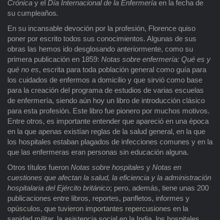
Crónica
y el
Día Internacional de la Enfermería
en la fecha de
su cumpleaños
.
En su incansable devoción por la profesión, Florence quiso
poner por escrito todos sus conocimientos. Algunas de sus
obras las hemos ido desglosando anteriormente, como su
primera publicación en 1859:
Notas sobre enfermería: Qué es y
qué no es
, escrita para toda población general como guía para
los cuidados de enfermos a domicilio y que sirvió como base
para la creación del programa de estudios de varias escuelas
de enfermería, siendo aún hoy un libro de introducción clásico
para esta profesión. Este libro fue pionero por muchos motivos.
Entre otros, es importante entender que apareció en una época
en la que apenas existían reglas de la salud general, en la que
los hospitales estaban plagados de infecciones comunes y en la
que las enfermeras eran personas sin educación alguna.
Otros títulos fueron
Notas sobre hospitales
y
Notas en
cuestiones que afectan la salud, la eficiencia y la administración
hospitalaria del Ejército británico
; pero, además, tiene unas 200
publicaciones entre libros, reportes, panfletos, informes y
opúsculos, que tuvieron importantes repercusiones en la
sanidad militar, la asistencia social en la India, los hospitales