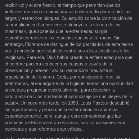
recibir luz y el aire fresco, al tiempo que permitían que los
«efluvios malignos» o «miasmas» pudieran disiparse entre los
largos y estrechos bloques. Su estudio sobre la disminución de
la mortalidad en Lariboisière contribuyó a la «teoría de los
miasmas», que sostenía que la enfermedad surgía
espontáneamente en los espacios sucios y cerrados. Sin
embargo, Florence se distingue de los partidarios de esta teoría
por la conexión que establece entre sus ideas científicas y las
religiosas. Para ella, Dios había creado la enfermedad para que
el hombre pudiera conocer sus causas a través de la
observación y prevenir así su reaparición mediante la
organización del entorno. Creía, por consiguiente, que las
enfermeras, al encargarse de la higiene, tenían una oportunidad
única para progresar espiritualmente, para descubrir la
naturaleza de Dios mediante el aprendizaje de sus «leyes de la
salud». Un poco más tarde, en 1858, Louis Pasteur descubrió
los «gérmenes» y probó que la enfermedad no aparecía
espontáneamente, pero, aunque esto demostraba que las
premisas de Florence eran erróneas, sus conclusiones eran
correctas y sus reformas eran válidas.
Toda la experiencia adquirida durante ese tiempo le sirvió para