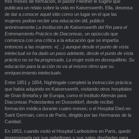
tres meses de formación, el pastor Fliedner le sugirió que
publicara un relato sobre la vida en Kaiserswerth. Ella, deseosa
de dar a conocer aquel sitio como un lugar en el que las
mujeres podían recibir una educación útil, publicó
anónimamente
La Institución de Kaiserswerth del Rin para el
Entrenamiento Práctico de Diaconisas
, un opúsculo que
comienza con una crítica a la educación que se impartía
entonces a las mujeres: «
(…) aunque desde el punto de vista
intelectual se ha dado un paso adelante, desde el punto de vista
práctico no se ha progresado. La mujer está en desequilibrio. Su
educación para la acción no va al mismo ritmo que su
enriquecimiento intelectual
»
.
Entre 1851 y 1854, Nightingale completó la instrucción práctica
que había adquirido en Kaiserswerth, visitando otros hospitales
de Gran Bretaña y de Europa, como el Instituto Alemán para
Diaconisas Protestantes en Dusseldorf, donde recibió
formación médica durante cuatro meses; o el Hospital Dieû en
Saint Germain, cerca de París, dirigido por las Hermanas de la
Caridad.
En 1853, cuando visitó el Hospital Lariboisière en París, quedó
impresionada por sus pabellones y sus salas diseñadas para