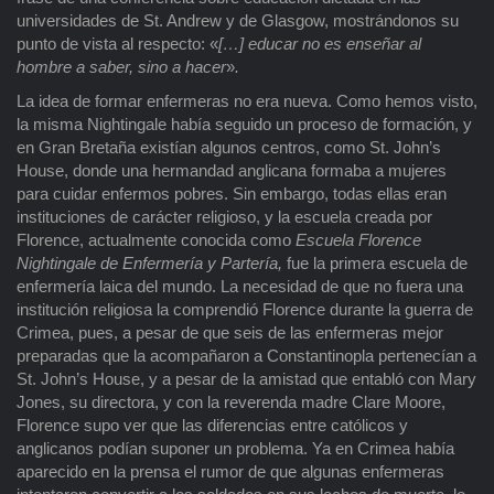
universidades de St. Andrew y de Glasgow, mostrándonos su
punto de vista al respecto: «
[…] educar no es enseñar al
hombre a saber, sino a hacer
»
.
La idea de formar enfermeras no era nueva. Como hemos visto,
la misma Nightingale había seguido un proceso de formación, y
en Gran Bretaña existían algunos centros, como St. John’s
House, donde una hermandad anglicana formaba a mujeres
para cuidar enfermos pobres. Sin embargo, todas ellas eran
instituciones de carácter religioso, y la escuela creada por
Florence, actualmente conocida como
Escuela Florence
Nightingale de Enfermería y Partería,
fue la primera escuela de
enfermería laica del mundo. La necesidad de que no fuera una
institución religiosa la comprendió Florence durante la guerra de
Crimea, pues, a pesar de que seis de las enfermeras mejor
preparadas que la acompañaron a Constantinopla pertenecían a
St. John’s House, y a pesar de la amistad que entabló con Mary
Jones, su directora, y con la reverenda madre Clare Moore,
Florence supo ver que las diferencias entre católicos y
anglicanos podían suponer un problema. Ya en Crimea había
aparecido en la prensa el rumor de que algunas enfermeras