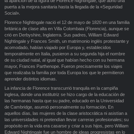
la aparición de la figura de Florence Nightingale, que abrió una
puerta a la mejora sanitaria hasta la llegada de la «Seguridad
Social».
Florence Nightingale nació el 12 de mayo de 1820 en una familia
británica de clase alta en Villa Colombaia (Florencia), aunque se
crió en Derbyshire, Inglaterra. Sus padres, William Edward
Nightingale y Frances Smith, un matrimonio inglés protestante y
acomodado, habían viajado por Europa y, establecidos
temporalmente en Italia, pusieron a su segunda hija el nombre
de su ciudad natal, al igual que habían hecho con su hermana
mayor, Frances Parthenope. Fueron precisamente los viajes
que realizaba la familia por toda Europa los que le permitieron
aprender distintos idiomas.
La infancia de Florence transcurrió tranquila en la campiña
inglesa, donde una institutriz se hizo cargo de la educación de
las hermanas hasta que su padre, educado en la Universidad
de Cambridge, asumió personalmente su formación. En
aquellos días, las mujeres de la clase aristocrática ni asistían a
las universidades ni pretendían llevar carreras profesionales; su
propósito en la vida era casarse y criar a sus hijos, pero William
Edward Nightingale fue un hombre de ideas progresistas en lo