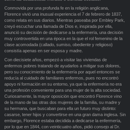
Conmovida por una profunda fe en la religión anglicana,
Florence vivió una inusual experiencia el 7 de febrero de 1837,
como relata en sus diarios. Mientras paseaba por Embley Park,
creyó escuchar una llamada de Dios e, inspirada por ella,
anunció su decisión de dedicarse a la enfermería, una decisión
muy controvertida en una época en la que el rol femenino de la
clase acomodada (callado, sumiso, obediente y religioso)
consistía apenas en ser esposa y madre.
Con diecisiete años, empezó a visitar las viviendas de
enfermos pobres tratando de ayudarlos a mitigar sus dolores,
pero su conocimiento de la enfermería por aquel entonces se
reducía al cuidado de familiares enfermos, pues no encontró
apoyo ni formación en su entorno, ya que la enfermería no era
una profesión conveniente para una mujer de la alta sociedad.
Curiosamente, la mayor oposición que encontró Florence vino
de la mano de las otras dos mujeres de la familia, su madre y
su hermana, que buscaban para ella un futuro muy distinto:
casarse, tener hijos y convertirse en una gran dama inglesa. Sin
embargo, Florence estaba decidida a dedicarse la enfermería,
por lo que en 1844, con veinticuatro años, pidió consejo al Dr.