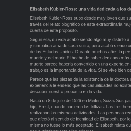
Elisabeth Kübler-Ross: una vida dedicada a los 
Elisabeth Kübler-Ross supo desde muy joven que su tr
través del relato biográfico de esta extraordinaria m
cuenta de este propósito.
Según ella, su vida acabó siendo algo muy distinto a
y simpática ama de casa suiza, pero acabó siendo una
de los Estados Unidos. Durante muchos años la persig
muerte y del morir. El hecho de haber dedicado más d
muerte parece haberla convertido en una experta en el
trabajo es la importancia de la vida. Si se vive bien
Parece que las piezas de la existencia de la doctora
experiencia le enseñó que las casualidades no existe
descubrir nuestro propósito en la vida.
Nació un 8 de julio de 1926 en Meilen, Suiza. Sus pad
hijo, Ernst, cuando nacieron las trillizas. Las tres h
realizaban las mismas actividades. Las personas rea
que afectó al sentido de identidad de Elisabeth, por 
misma no fuese lo más aceptado. Elisabeth relata qu