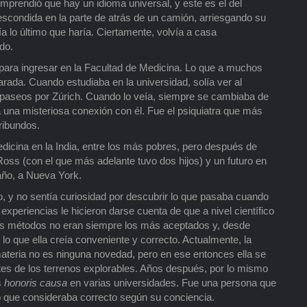
prendió que hay un idioma universal, y este es el del
 escondida en la parte de atrás de un camión, arriesgando su
a lo último que haría. Ciertamente, volvía a casa
do.
 para ingresar en la Facultad de Medicina. Lo que a muchos
arada. Cuando estudiaba en la universidad, solía ver al
 paseos por Zúrich. Cuando lo veía, siempre se cambiaba de
 una misteriosa conexión con él. Fue el psiquiatra que más
oribundos.
dicina en la India, entre los más pobres, pero después de
oss (con el que más adelante tuvo dos hijos) y un futuro en
año, a Nueva York.
so, y no sentía curiosidad por descubrir lo que pasaba cuando
periencias le hicieron darse cuenta de que a nivel científico
Sus métodos no eran siempre los más aceptados y, desde
lo que ella creía conveniente y correcto. Actualmente, la
materia no es ninguna novedad, pero en ese entonces ella se
tes de los terrenos explorables. Años después, por lo mismo
s
honoris causa
en varias universidades. Fue una persona que
o que consideraba correcto según su conciencia.