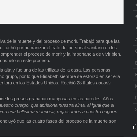
a de la muerte y del proceso de morir. Trabajó para que las
 Luchó por humanizar el trato del personal sanitario en los
omprender el proceso de morir y la importancia de vivir bien.
 consuelo en este proceso.
 alta y fue una de las trillizas de la casa. Las personas
o grupo, por lo que Elisabeth siempre se esforzó en ser ella
ritora en los Estados Unidos. Recibió 28 títulos
honoris
 donde los presos grababan mariposas en las paredes. Años
stro cuerpo, que aprisiona nuestra alma, al igual que el
 como una bellísima mariposa, regresamos a nuestro hogar
»
.
oncluyó que las cuatro fases del proceso de la muerte son
Ú