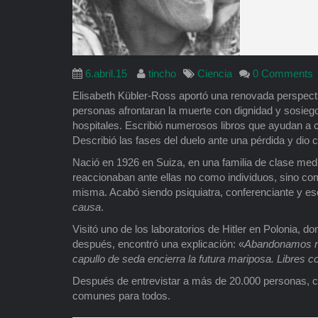
6.abril.15
tincho
Ciencia
0 Comments
Elisabeth Kübler-Ross aportó una renovada perspectiv
personas afrontaran la muerte con dignidad y sosiego.
hospitales. Escribió numerosos libros que ayudan a c
Describió las fases del duelo ante una pérdida y dio
Nació en 1926 en Suiza, en una familia de clase media
reaccionaban ante ellas no como individuos, sino com
misma. Acabó siendo psiquiatra, conferenciante y esc
causa
.
Visitó uno de los laboratorios de Hitler en Polonia,
después, encontró una explicación: «
Abandonamos nue
capullo de seda encierra la futura mariposa. Libres
Después de entrevistar a más de 20.000 personas, c
comunes para todos.