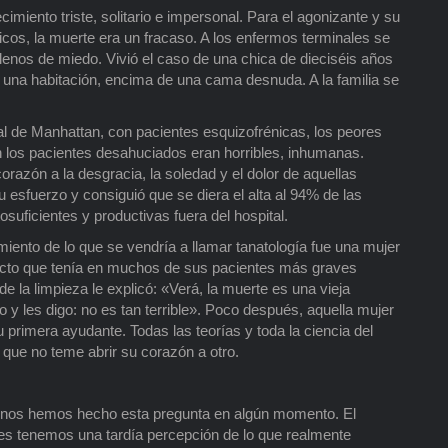
imiento triste, solitario e impersonal. Para el agonizante y su
édicos, la muerte era un fracaso. A los enfermos terminales se
lenos de miedo. Vivió el caso de una chica de dieciséis años
una habitación, encima de una cama desnuda. A la familia se
tal de Manhattan, con pacientes esquizofrénicas, los peores
 los pacientes desahuciados eran horribles, inhumanas.
orazón a la desgracia, la soledad y el dolor de aquellas
esfuerzo y consiguió que se diera el alta al 94% de las
tosuficientes y productivas fuera del hospital.
iento de lo que se vendría a llamar tanatología fue una mujer
efecto que tenía en muchos de sus pacientes más graves
e la limpieza le explicó: «Verá, la muerte es una vieja
o y les digo: no es tan terrible». Poco después, aquella mujer
u primera ayudante. Todas las teorías y toda la ciencia del
ue no teme abrir su corazón a otro.
s nos hemos hecho esta pregunta en algún momento. El
ces tenemos una tardía percepción de lo que realmente