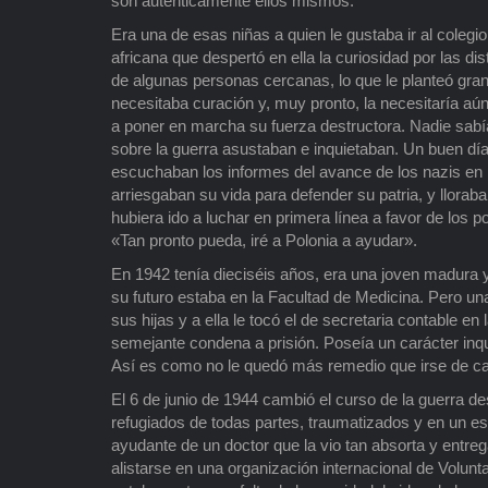
son auténticamente ellos mismos.
Era una de esas niñas a quien le gustaba ir al coleg
africana que despertó en ella la curiosidad por las d
de algunas personas cercanas, lo que le planteó gra
necesitaba curación y, muy pronto, la necesitaría a
a poner en marcha su fuerza destructora. Nadie sabí
sobre la guerra asustaban e inquietaban. Un buen día,
escuchaban los informes del avance de los nazis en P
arriesgaban su vida para defender su patria, y llora
hubiera ido a luchar en primera línea a favor de los p
«Tan pronto pueda, iré a Polonia a ayudar».
En 1942 tenía dieciséis años, era una joven madura 
su futuro estaba en la Facultad de Medicina. Pero un
sus hijas y a ella le tocó el de secretaria contable e
semejante condena a prisión. Poseía un carácter inqui
Así es como no le quedó más remedio que irse de ca
El 6 de junio de 1944 cambió el curso de la guerra 
refugiados de todas partes, traumatizados y en un es
ayudante de un doctor que la vio tan absorta y entre
alistarse en una organización internacional de Volun