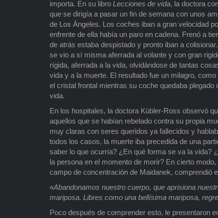
importa. En su libro
Lecciones de vida
, la doctora c
que se dirigía a pasar un fin de semana con unos amig
de Los Ángeles. Los coches iban a gran velocidad po
enfrente de ella había un paro en cadena. Frenó a tie
de atrás estaba despistado y pronto iban a colisiona
se vio a sí misma aferrada al volante y con gran rig
rígida, aferrada a la vida, olvidándose de tantas cosa
vida y a la muerte. El resultado fue un milagro, como 
el cristal frontal mientras su coche quedaba plegado
vida.
En los hospitales, la doctora Kübler-Ross observó que
aquellos que se habían rebelado contra su propia muer
muy claras con seres queridos ya fallecidos y habla
todos los casos, la muerte iba precedida de una par
saber lo que ocurría? ¿En qué forma se va la vida? 
la persona en el momento de morir? En cierto modo, y
campo de concentración de Maidanek, comprendió el 
«
Abandonamos nuestro cuerpo, que aprisiona nuestra a
mariposa. Libres como una bellísima mariposa, regr
Poco después de comprender esto, le presentaron en 