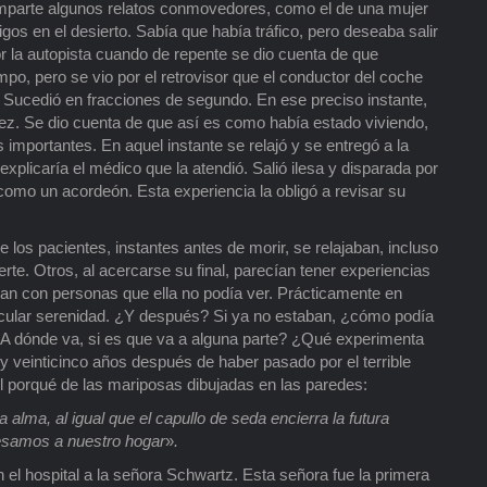
omparte algunos relatos conmovedores, como el de una mujer
os en el desierto. Sabía que había tráfico, pero deseaba salir
r la autopista cuando de repente se dio cuenta de que
mpo, pero se vio por el retrovisor que el conductor del coche
r. Sucedió en fracciones de segundo. En ese preciso instante,
idez. Se dio cuenta de que así es como había estado viviendo,
s importantes. En aquel instante se relajó y se entregó a la
explicaría el médico que la atendió. Salió ilesa y disparada por
 como un acordeón. Esta experiencia la obligó a revisar su
 los pacientes, instantes antes de morir, se relajaban, incluso
te. Otros, al acercarse su final, parecían tener experiencias
ban con personas que ella no podía ver. Prácticamente en
ticular serenidad. ¿Y después? Si ya no estaban, ¿cómo podía
¿A dónde va, si es que va a alguna parte? ¿Qué experimenta
 veinticinco años después de haber pasado por el terrible
porqué de las mariposas dibujadas en las paredes:
lma, al igual que el capullo de seda encierra la futura
esamos a nuestro hogar
»
.
el hospital a la señora Schwartz. Esta señora fue la primera