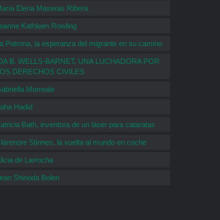
aría Elena Maseras Ribera
oanne Kathleen Rowling
a Patrona, la esperanza del migrante en su camino
DA B. WELLS-BARNET, UNA LUCHADORA POR
LOS DERECHOS CIVILES
abriella Morreale
aha Hadid
atricia Bath, inventora de un láser para cataratas
lärenore Stinnes, la vuelta al mundo en coche
licia de Larrocha
ean Shinoda Bolen