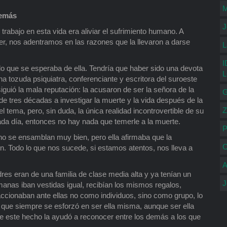
M
demás
J
abajo en esta vida era aliviar el sufrimiento humano. A
ujer, nos adentramos en las razones que la llevaron a darse
L
I
 lo que se esperaba de ella. Tendría que haber sido una devota
 tozuda psiquiatra, conferenciante y escritora del suroeste
uió la mala reputación: la acusaron de ser la señora de la
G
e tres décadas a investigar la muerte y la vida después de la
Z
 tema, pero, sin duda, la única realidad incontrovertible de su
 cada día, entonces no hay nada que temerle a la muerte.
P
 no se ensamblan muy bien, pero ella afirmaba que la
C
n. Todo lo que nos sucede, si estamos atentos, nos lleva a
A
res eran de una familia de clase media alta y ya tenían un
J
ermanas iban vestidas igual, recibían los mismos regalos,
ccionaban ante ellas no como individuos, sino como grupo, lo
lo que siempre se esforzó en ser ella misma, aunque ser ella
e este hecho la ayudó a reconocer entre los demás a los que