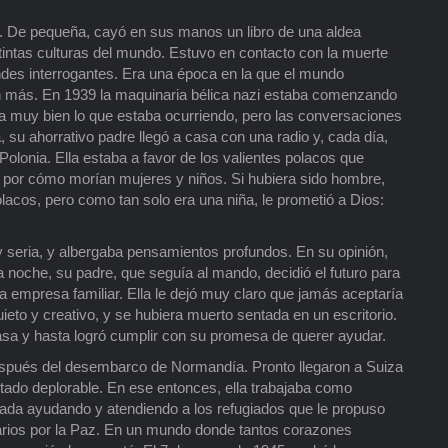
io. De pequeña, cayó en sus manos un libro de una aldea
istintas culturas del mundo. Estuvo en contacto con la muerte
ndes interrogantes. Era una época en la que el mundo
ún más. En 1939 la maquinaria bélica nazi estaba comenzando
a muy bien lo que estaba ocurriendo, pero las conversaciones
 su ahorrativo padre llegó a casa con una radio y, cada día,
olonia. Ella estaba a favor de los valientes polacos que
ba por cómo morían mujeres y niños. Si hubiera sido hombre,
olacos, pero como tan solo era una niña, le prometió a Dios:
y seria, y albergaba pensamientos profundos. En su opinión,
a noche, su padre, que seguía al mando, decidió el futuro para
n la empresa familiar. Ella le dejó muy claro que jamás aceptaría
eto y creativo, y se hubiera muerto sentada en un escritorio.
sa y hasta logró cumplir con su promesa de querer ayudar.
después del desembarco de Normandía. Pronto llegaron a Suiza
tado deplorable. En ese entonces, ella trabajaba como
gada ayudando y atendiendo a los refugiados que le propuso
tarios por la Paz. En un mundo donde tantos corazones