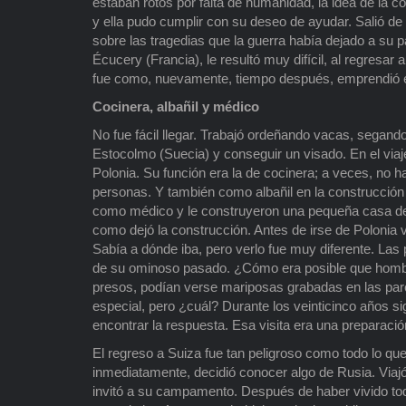
estaban rotos por falta de humanidad, la idea de la 
y ella pudo cumplir con su deseo de ayudar. Salió de
sobre las tragedias que la guerra había dejado a su
Écucery (Francia), le resultó muy difícil, al regresar
fue como, nuevamente, tiempo después, emprendió el
Cocinera, albañil y médico
No fue fácil llegar. Trabajó ordeñando vacas, segando 
Estocolmo (Suecia) y conseguir un visado. En el viaj
Polonia. Su función era la de cocinera; a veces, no
personas. Y también como albañil en la construcción
como médico y le construyeron una pequeña casa de 
como dejó la construcción. Antes de irse de Polonia v
Sabía a dónde iba, pero verlo fue muy diferente. Las
de su ominoso pasado. ¿Cómo era posible que hombr
presos, podían verse mariposas grabadas en las pa
especial, pero ¿cuál? Durante los veinticinco años si
encontrar la respuesta. Esa visita era una preparació
El regreso a Suiza fue tan peligroso como todo lo qu
inmediatamente, decidió conocer algo de Rusia. Viajó 
invitó a su campamento. Después de haber vivido todo