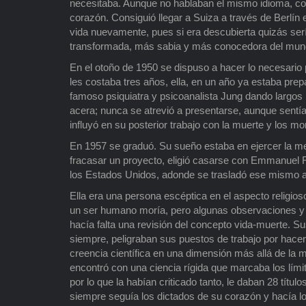
necesitaba. Aunque no hablaban el mismo idioma, com
corazón. Consiguió llegar a Suiza a través de Berlín
vida nuevamente, pues si era descubierta quizás serí
transformada, más sabia y más conocedora del mun
En el otoño de 1950 se dispuso a hacer lo necesario
les costaba tres años, ella, en un año ya estaba prep
famoso psiquiatra y psicoanalista Jung dando largos
acera; nunca se atrevió a presentarse, aunque sentía
influyó en su posterior trabajo con la muerte y los m
En 1957 se graduó. Su sueño estaba en ejercer la me
fracasar un proyecto, eligió casarse con Emmanuel R
los Estados Unidos, adonde se trasladó ese mismo 
Ella era una persona escéptica en el aspecto religio
un ser humano moría, pero algunas observaciones y ex
hacía falta una revisión del concepto vida-muerte. 
siempre, peligraban sus puestos de trabajo por hacer 
creencia científica en una dimensión más allá de la 
encontró con una ciencia rígida que marcaba los lími
por lo que la habían criticado tanto, le daban 28 título
siempre seguía los dictados de su corazón y hacía l