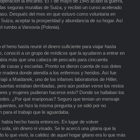
cooperación la encantó. El 7 de mayo de 1945 acabó la guerra,
 las seguras murallas de Suiza, y recibió un curso acelerado
 paso. Después del mes en que estuvo como voluntaria en
 a Suiza, aceptar la prosperidad y abundancia de su hogar. Así
 rumbo a Varsovia (Polonia).
el heno hasta reunir el dinero suficiente para viajar hasta
e, conoció a un grupo de médicos que la ayudaron a entrar en
 había más que una cabeza de pescado para cincuenta
 de casas y escuelas. Pronto se dieron cuenta de sus dotes
madera donde atendía a los enfermos y heridos. Así fue
iajó a Maidanek, uno de los infames laboratorios de Hitler.
 puertas estaban derribadas, pero aún podían verse los restos
es y mujeres pudieran hacerse esto? Donde se hallaban los
redes. ¿Por qué mariposas? Seguro que tenían un mensaje
guientes, se hizo la misma pregunta y se odió por no
n para el trabajo que le aguardaba.
e había hecho hasta entonces. En lugar de volver
sola, sin dinero ni visado. Se le acercó una gitana que la
 lo que vivió, la calidez de aquel hogar gitano era lo que más