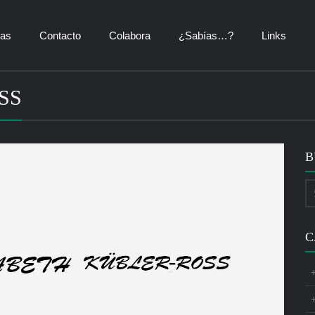
ías
Contacto
Colabora
¿Sabías…?
Links
SS
B
C