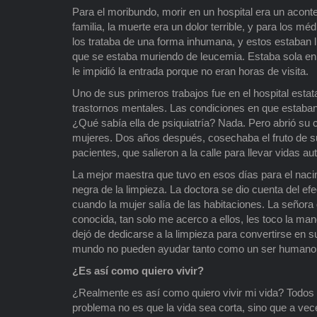
Para el moribundo, morir en un hospital era un acontec
familia, la muerte era un dolor terrible, y para los m
los trataba de una forma inhumana, y estos estaban l
que se estaba muriendo de leucemia. Estaba sola en 
le impidió la entrada porque no eran horas de visita.
Uno de sus primeros trabajos fue en el hospital esta
trastornos mentales. Las condiciones en que estaban
¿Qué sabía ella de psiquiatría? Nada. Pero abrió su c
mujeres. Dos años después, cosechaba el fruto de su 
pacientes, que salieron a la calle para llevar vidas au
La mejor maestra que tuvo en esos días para el nacim
negra de la limpieza. La doctora se dio cuenta del 
cuando la mujer salía de las habitaciones. La señora d
conocida, tan solo me acerco a ellos, les toco la man
dejó de dedicarse a la limpieza para convertirse en s
mundo no pueden ayudar tanto como un ser humano q
¿Es así como quiero vivir?
¿Realmente es así como quiero vivir mi vida? Todo
problema no es que la vida sea corta, sino que a ve