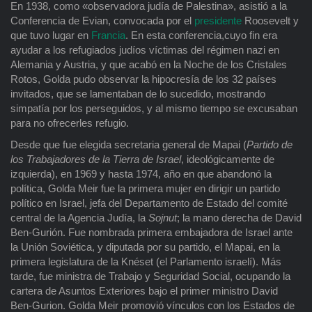
En 1938, como «observadora judía de Palestina», asistió a la
Conferencia de Evian, convocada por el
presidente
Roosevelt y
que tuvo lugar en
Francia
. En esta conferencia,cuyo fin era
ayudar a los refugiados judíos víctimas del régimen nazi en
Alemania y Austria, y que acabó en la Noche de los Cristales
Rotos, Golda pudo observar la hipocresía de los 32 países
invitados, que se lamentaban de lo sucedido, mostrando
simpatía por los perseguidos, y al mismo tiempo se excusaban
para no ofrecerles refugio.
Desde que fue elegida secretaria general de Mapai (
Partido de
los Trabajadores de la Tierra de Israel
, ideológicamente de
izquierda), en 1969 y hasta 1974, año en que abandonó la
política, Golda Meir fue la primera mujer en dirigir un partido
político en Israel, jefa del Departamento de Estado del comité
central de la Agencia Judía, la
Sojnut
; la mano derecha de David
Ben-Gurión. Fue nombrada primera embajadora de Israel ante
la Unión Soviética, y diputada por su partido, el Mapai, en la
primera legislatura de la Knéset (el Parlamento israelí). Más
tarde, fue ministra de Trabajo y Seguridad Social, ocupando la
cartera de Asuntos Exteriores bajo el primer ministro David
Ben-Gurion. Golda Meir promovió vínculos con los Estados de