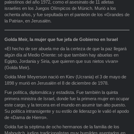
palestinos del año 1972, como el asesinato de 11 atletas
israelíes en los Juegos Olímpicos de Múnich. Murió a los
ochenta años, y fue sepultada en el panteón de los «Grandes de
la Patria», en Jerusalén.
Golda Meir, la mujer que fue jefa de Gobierno en Israel
«El hecho de ser abuela me da la certeza de que la paz llegará
algún día al Medio Oriente: sé que también hay abuelas en
Egipto, Jordania y Siria, que quieren que sus nietos vivan»
(Golda Meir).
Golda Meir Meyerson nació en Kiev (Ucrania) el 3 de mayo de
1898 y murió en Jerusalén el 8 de diciembre de 1978.
Fue política, diplomática y estadista. Fue también la quinta
primera ministra de Israel, donde fue la primera mujer en ocupar
este cargo, y la tercera en el mundo en asumir tan alto puesto.
Su política intransigente y su estilo de liderazgo le valió el apodo
de «Dama de Hierro».
Golda fue la séptima de ocho hermanos de la familia de los
Mabovitch, judíos tradicionalistas muy humildes asentados en