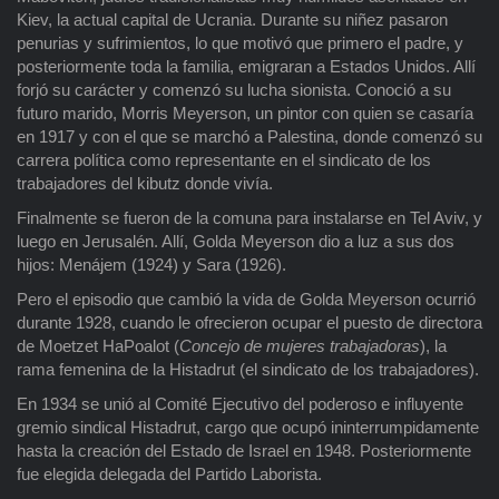
Kiev, la actual capital de Ucrania. Durante su niñez pasaron
penurias y sufrimientos, lo que motivó que primero el padre, y
posteriormente toda la familia, emigraran a Estados Unidos. Allí
forjó su carácter y comenzó su lucha sionista. Conoció a su
futuro marido, Morris Meyerson, un pintor con quien se casaría
en 1917 y con el que se marchó a Palestina, donde comenzó su
carrera política como representante en el sindicato de los
trabajadores del kibutz donde vivía.
Finalmente se fueron de la comuna para instalarse en Tel Aviv, y
luego en Jerusalén. Allí, Golda Meyerson dio a luz a sus dos
hijos: Menájem (1924) y Sara (1926).
Pero el episodio que cambió la vida de Golda Meyerson ocurrió
durante 1928, cuando le ofrecieron ocupar el puesto de directora
de Moetzet HaPoalot (
Concejo de mujeres trabajadoras
), la
rama femenina de la Histadrut (el sindicato de los trabajadores).
En 1934 se unió al Comité Ejecutivo del poderoso e influyente
gremio sindical Histadrut, cargo que ocupó ininterrumpidamente
hasta la creación del Estado de Israel en 1948. Posteriormente
fue elegida delegada del Partido Laborista.