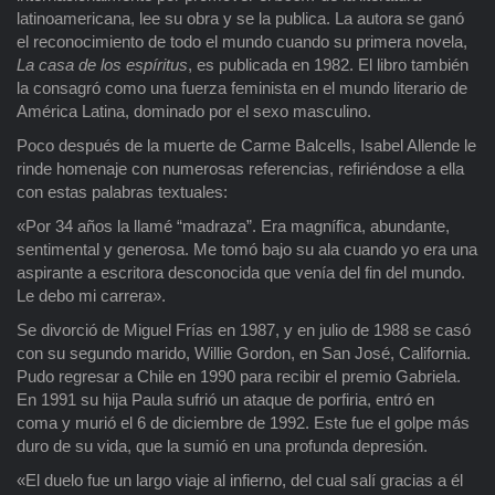
latinoamericana, lee su obra y se la publica. La autora se ganó
el reconocimiento de todo el mundo cuando su primera novela,
La casa de los espíritus
, es publicada en 1982. El libro también
la consagró como una fuerza feminista en el mundo literario de
América Latina, dominado por el sexo masculino.
Poco después de la muerte de Carme Balcells, Isabel Allende le
rinde homenaje con numerosas referencias, refiriéndose a ella
con estas palabras textuales:
«Por 34 años la llamé “madraza”. Era magnífica, abundante,
sentimental y generosa. Me tomó bajo su ala cuando yo era una
aspirante a escritora desconocida que venía del fin del mundo.
Le debo mi carrera».
Se divorció de Miguel Frías en 1987, y en julio de 1988 se casó
con su segundo marido, Willie Gordon, en San José, California.
Pudo regresar a Chile en 1990 para recibir el premio Gabriela.
En 1991 su hija Paula sufrió un ataque de porfiria, entró en
coma y murió el 6 de diciembre de 1992. Este fue el golpe más
duro de su vida, que la sumió en una profunda depresión.
«El duelo fue un largo viaje al infierno, del cual salí gracias a él