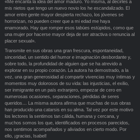
«Me encanta la idea del amor maduro. Yo misma, al decirles a
mis nietos que tengo un nuevo novio los he escandalizado. El
amor entre gente mayor despierta rechazo, los jóvenes se
horrorizan, no pueden creer que a mi edad me haya
enamorado. Hay que romper esos tabúes estúpidos, como que
una mujer por hacerse mayor deja de ser atractiva o renuncia al
placer sexual».
Transmite en sus obras una gran frescura, espontaneidad,
sinceridad, un sentido del humor e imaginación desbordante y,
sobre todo, la profundidad de alguien que se ha atrevido a
explorar en su propio corazón. La autora ha demostrado, a la
vez, una gran generosidad al compartir vivencias muy íntimas y
momentos muy dolorosos de su vida: las injusticias, el exilio,
ser inmigrante en un país extranjero, empezar de cero en
numerosas ocasiones, separaciones, pérdidas de seres
queridos… La misma autora afirma que muchas de sus obras
han producido una catarsis en su alma. Tal vez por este motivo
los lectores la sentimos tan cálida, humana y cercana, y
muchos somos los que, identificados en procesos parecidos,
nos sentimos acompañados y aliviados en cierto modo. Por
ello, ¡gracias, Isabel!