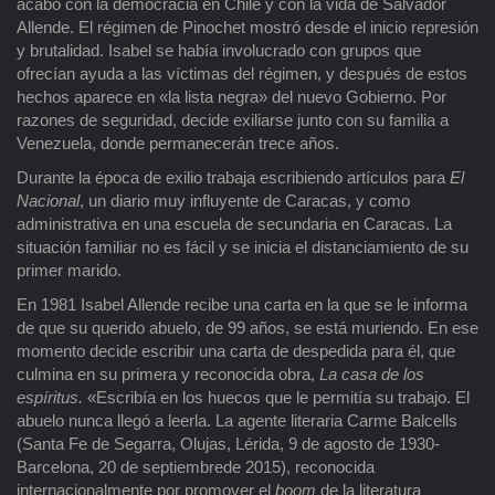
acabó con la democracia en Chile y con la vida de Salvador
Allende. El régimen de Pinochet mostró desde el inicio represión
y brutalidad. Isabel se había involucrado con grupos que
ofrecían ayuda a las víctimas del régimen, y después de estos
hechos aparece en «la lista negra» del nuevo Gobierno. Por
razones de seguridad, decide exiliarse junto con su familia a
Venezuela, donde permanecerán trece años.
Durante la época de exilio trabaja escribiendo artículos para
El
Nacional
, un diario muy influyente de Caracas, y como
administrativa en una escuela de secundaria en Caracas. La
situación familiar no es fácil y se inicia el distanciamiento de su
primer marido.
En 1981 Isabel Allende recibe una carta en la que se le informa
de que su querido abuelo, de 99 años, se está muriendo. En ese
momento decide escribir una carta de despedida para él, que
culmina en su primera y reconocida obra,
La casa de los
espíritus.
«Escribía en los huecos que le permitía su trabajo. El
abuelo nunca llegó a leerla. La agente literaria Carme Balcells
(Santa Fe de Segarra, Olujas, Lérida, 9 de agosto de 1930-
Barcelona, 20 de septiembrede 2015), reconocida
internacionalmente por promover el
boom
de la literatura