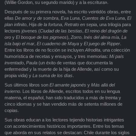
(Willie Gordon, su segundo marido) y a la escritura».
Después de su primera novela, ha escrito veintidós obras, entre
ellas
De amor y de sombra
,
Eva Luna
,
Cuentos de Eva Luna
,
El
plan infinito
,
Hija de la fortuna
,
Retrato en sepia
, una trilogía para
lectores jóvenes (
Ciudad de las bestias
,
El reino del dragón de
oro
y
El bosque de los pigmeos
),
Zorro
,
Inés del alma mía
,
La
isla bajo el mar
,
El cuaderno de Maya
y
El juego de Ripper
.
Entre los libros de no ficción se incluyen
Afrodita
, una colección
humorística de recetas y ensayos, y tres memorias:
Mi país
inventado
,
Paula
(un éxito de ventas que documenta la
enfermedad y la muerte de la hija de Allende, así como su
propia vida) y
La suma de los días
.
Sus últimos libros son
El amante japonés
y
Más allá del
invierno
. Los libros de Allende, escritos todos en su lengua
materna, el español, han sido traducidos a más de treinta y
cinco idiomas y se han vendido más de setenta millones de
copias.
Sus obras educan a los lectores tejiendo historias intrigantes
con acontecimientos históricos importantes. Entre los temas
que aborda en sus relatos se destacan: Chile durante los siglos