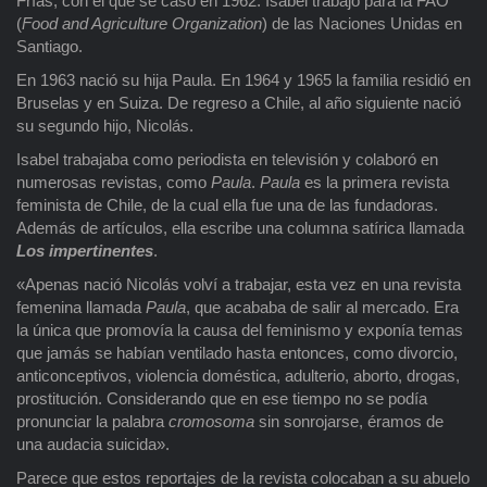
Frías, con el que se casó en 1962. Isabel trabajó para la FAO
(
Food and Agriculture Organization
) de las Naciones Unidas en
Santiago.
En 1963 nació su hija Paula. En 1964 y 1965 la familia residió en
Bruselas y en Suiza. De regreso a Chile, al año siguiente nació
su segundo hijo, Nicolás.
Isabel trabajaba como periodista en televisión y colaboró en
numerosas revistas, como
Paula
.
Paula
es la primera revista
feminista de Chile, de la cual ella fue una de las fundadoras.
Además de artículos, ella escribe una columna satírica llamada
Los impertinentes
.
«Apenas nació Nicolás volví a trabajar, esta vez en una revista
femenina llamada
Paula
, que acababa de salir al mercado. Era
la única que promovía la causa del feminismo y exponía temas
que jamás se habían ventilado hasta entonces, como divorcio,
anticonceptivos, violencia doméstica, adulterio, aborto, drogas,
prostitución. Considerando que en ese tiempo no se podía
pronunciar la palabra
cromosoma
sin sonrojarse, éramos de
una audacia suicida».
Parece que estos reportajes de la revista colocaban a su abuelo