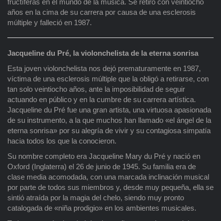
fructíferas en el mundo de la música. Se retiró con veintiocho
años en la cima de su carrera por causa de una esclerosis
múltiple y falleció en 1987.
Jacqueline du Pré, la violonchelista de la eterna sonrisa
Esta joven violonchelista nos dejó prematuramente en 1987,
víctima de una esclerosis múltiple que la obligó a retirarse, con
tan solo veintiocho años, ante la imposibilidad de seguir
actuando en público y en la cumbre de su carrera artística.
Jacqueline du Pré fue una gran artista, una virtuosa apasionada
de su instrumento, a la que muchos han llamado «el ángel de la
eterna sonrisa» por su alegría de vivir y su contagiosa simpatía
hacia todos los que la conocieron.
Su nombre completo era Jacqueline Mary du Pré y nació en
Oxford (Inglaterra) el 26 de junio de 1945. Su familia era de
clase media acomodada, con una marcada inclinación musical
por parte de todos sus miembros y, desde muy pequeña, ella se
sintió atraída por la magia del chelo, siendo muy pronto
catalogada de «niña prodigio» en los ambientes musicales.