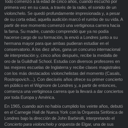
Todo comenzó a la edad de cinco años, cuando escuchó por
primera vez en su casa, a través de la radio, el sonido de un
violonchelo. Se quedó profundamente impresionada y, a pesar
de su corta edad, aquella audición marcó el rumbo de su vida. A
partir de ese momento comenzó una vertiginosa carrera hacia
la fama. Su madre, cuando comprendió que ya no podía
hacerse cargo de su formación, la envió a Londres junto a su
hermana mayor para que ambas pudieran estudiar en el
conservatorio. A los diez años, gana un concurso internacional
de interpretación y, cinco años después, recibe la medalla de
oro de la Guildhall School. Estudia con diversos profesores en
las mejores escuelas de Inglaterra y recibe clases magistrales
con los más destacados violonchelistas del momento (Casals,
Rostropovich…). Con dieciséis años ofrece su primer concierto
en público en el Wigmore de Londres y, a partir de entonces,
comienza una vertiginosa carrera que la llevará a dar conciertos
por toda Europa y América.
En 1965, cuando aún no había cumplido los veinte años, debutó
en el Carnegie Hall de Nueva York con la Orquesta Sinfónica de
Londres bajo la dirección de John Barbirolli, interpretando el
Concierto para violonchelo y orquesta
de Elgar, una de sus