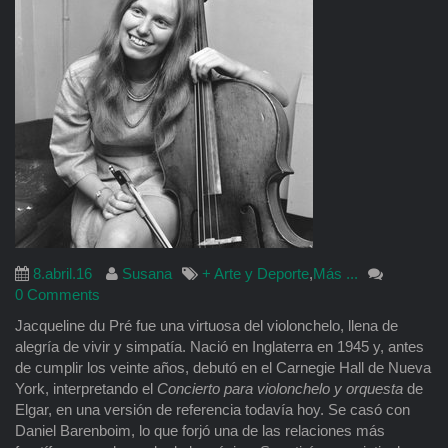
8.abril.16
Susana
+ Arte y Deporte
,
Más ...
0 Comments
Jacqueline du Pré fue una virtuosa del violonchelo, llena de
alegría de vivir y simpatía. Nació en Inglaterra en 1945 y, antes
de cumplir los veinte años, debutó en el Carnegie Hall de Nueva
York, interpretando el
Concierto para violonchelo y orquesta
de
Elgar, en una versión de referencia todavía hoy. Se casó con
Daniel Barenboim, lo que forjó una de las relaciones más