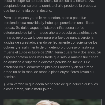
podía ni coger su adorado chelo, se dedicó a la enseñanza,
aceptando con su eterna sonrisa el alto precio de la prueba a
que fue sometida por el destino.
Pero sus manos ya no le respondían, poco a poco fue
perdiendo toda movilidad y hubo que ponerla en una silla de
ruedas. Su dulce aspecto físico de niña buena se fue
deteriorando de tal forma que ahora producía escalofríos solo
mirarla, pero quizá lo peor para ella fue que nunca perdió la
lucidez de su estado, siendo perfectamente consciente de los
dolores y el sufrimiento de un deterioro progresivo hasta su
muerte el 19 de octubre de 1987. Tenía cuarenta y dos años. Su
esposo confesó años más tarde que solo la música fue capaz
de ayudarle a superar la dolorosa pérdida de Jackie. Fue
enterrada en el cementerio judío de Londres y en su tumba
crece un bello rosal de rosas alpinas cuyas flores llevan su
nombre.
¿Será verdad lo que decía Menandro de que aquel a quien los
dioses aman, suele morir joven?