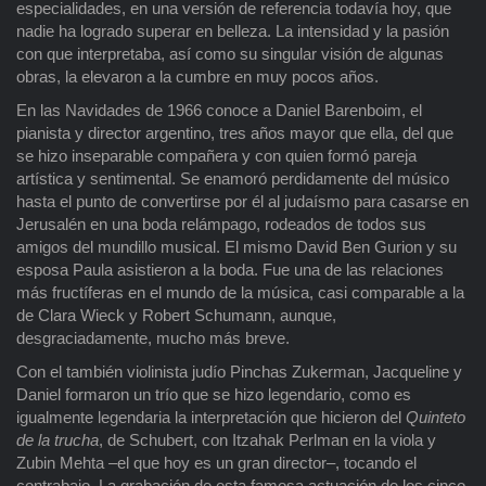
especialidades, en una versión de referencia todavía hoy, que
nadie ha logrado superar en belleza. La intensidad y la pasión
con que interpretaba, así como su singular visión de algunas
obras, la elevaron a la cumbre en muy pocos años.
En las Navidades de 1966 conoce a Daniel Barenboim, el
pianista y director argentino, tres años mayor que ella, del que
se hizo inseparable compañera y con quien formó pareja
artística y sentimental. Se enamoró perdidamente del músico
hasta el punto de convertirse por él al judaísmo para casarse en
Jerusalén en una boda relámpago, rodeados de todos sus
amigos del mundillo musical. El mismo David Ben Gurion y su
esposa Paula asistieron a la boda. Fue una de las relaciones
más fructíferas en el mundo de la música, casi comparable a la
de Clara Wieck y Robert Schumann, aunque,
desgraciadamente, mucho más breve.
Con el también violinista judío Pinchas Zukerman, Jacqueline y
Daniel formaron un trío que se hizo legendario, como es
igualmente legendaria la interpretación que hicieron del
Quinteto
de la trucha
, de Schubert, con Itzahak Perlman en la viola y
Zubin Mehta –el que hoy es un gran director–, tocando el
contrabajo. La grabación de esta famosa actuación de los cinco