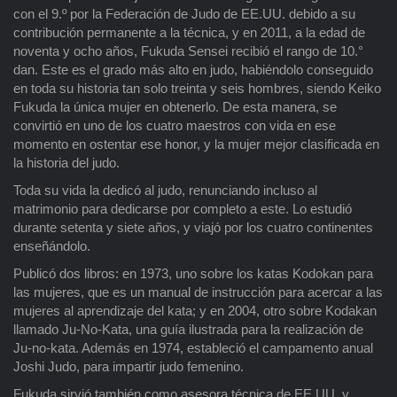
con el 9.º por la Federación de Judo de EE.UU. debido a su
contribución permanente a la técnica, y en 2011, a la edad de
noventa y ocho años, Fukuda Sensei recibió el rango de 10.°
dan. Este es el grado más alto en judo, habiéndolo conseguido
en toda su historia tan solo treinta y seis hombres, siendo Keiko
Fukuda la única mujer en obtenerlo. De esta manera, se
convirtió en uno de los cuatro maestros con vida en ese
momento en ostentar ese honor, y la mujer mejor clasificada en
la historia del judo.
Toda su vida la dedicó al judo, renunciando incluso al
matrimonio para dedicarse por completo a este. Lo estudió
durante setenta y siete años, y viajó por los cuatro continentes
enseñándolo.
Publicó dos libros: en 1973, uno sobre los katas Kodokan para
las mujeres, que es un manual de instrucción para acercar a las
mujeres al aprendizaje del kata; y en 2004, otro sobre Kodakan
llamado Ju-No-Kata, una guía ilustrada para la realización de
Ju-no-kata. Además en 1974, estableció el campamento anual
Joshi Judo, para impartir judo femenino.
Fukuda sirvió también como asesora técnica de EE.UU. y