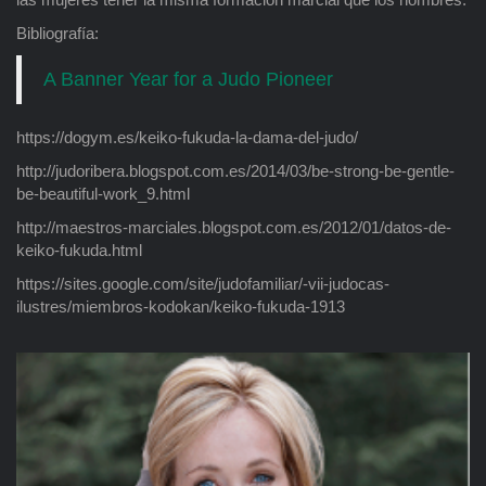
Bibliografía:
A Banner Year for a Judo Pioneer
https://dogym.es/keiko-fukuda-la-dama-del-judo/
http://judoribera.blogspot.com.es/2014/03/be-strong-be-gentle-
be-beautiful-work_9.html
http://maestros-marciales.blogspot.com.es/2012/01/datos-de-
keiko-fukuda.html
https://sites.google.com/site/judofamiliar/-vii-judocas-
ilustres/miembros-kodokan/keiko-fukuda-1913