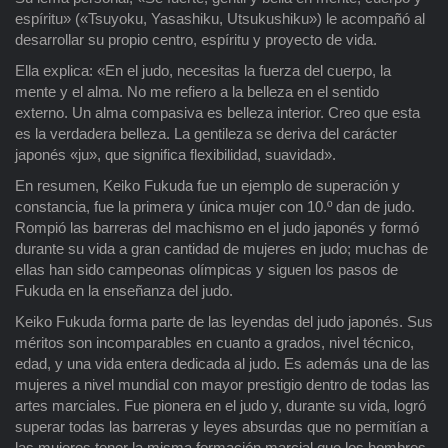
espíritu» («Tsuyoku, Yasashiku, Utsukushiku») le acompañó al
desarrollar su propio centro, espíritu y proyecto de vida.
Ella explica: «En el judo, necesitas la fuerza del cuerpo, la
mente y el alma. No me refiero a la belleza en el sentido
externo. Un alma compasiva es belleza interior. Creo que esta
es la verdadera belleza. La gentileza se deriva del carácter
japonés «ju», que significa flexibilidad, suavidad».
En resumen, Keiko Fukuda fue un ejemplo de superación y
constancia, fue la primera y única mujer con 10.º dan de judo.
Rompió las barreras del machismo en el judo japonés y formó
durante su vida a gran cantidad de mujeres en judo; muchas de
ellas han sido campeonas olímpicas y siguen los pasos de
Fukuda en la enseñanza del judo.
Keiko Fukuda forma parte de las leyendas del judo japonés. Sus
méritos son incomparables en cuanto a grados, nivel técnico,
edad, y una vida entera dedicada al judo. Es además una de las
mujeres a nivel mundial con mayor prestigio dentro de todas las
artes marciales. Fue pionera en el judo y, durante su vida, logró
superar todas las barreras y leyes absurdas que no permitían a
las mujeres tener la misma formación marcial que los hombres.