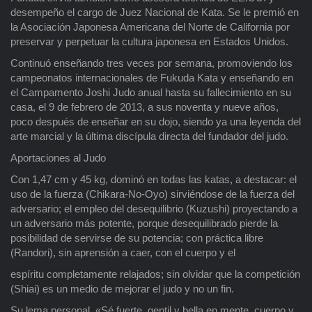
desempeño el cargo de Juez Nacional de Kata. Se le premió en
la Asociación Japonesa Americana del Norte de California por
preservar y perpetuar la cultura japonesa en Estados Unidos.
Continuó enseñando tres veces por semana, promoviendo los
campeonatos internacionales de Fukuda Kata y enseñando en
el Campamento Joshi Judo anual hasta su fallecimiento en su
casa, el 9 de febrero de 2013, a sus noventa y nueve años,
poco después de enseñar en su dojo, siendo ya una leyenda del
arte marcial y la última discípula directa del fundador del judo.
Aportaciones al Judo
Con 1,47 cm y 45 kg, dominó en todas las katas, a destacar: el
uso de la fuerza (Chikara-No-Oyo) sirviéndose de la fuerza del
adversario; el empleo del desequilibrio (Kuzushi) proyectando a
un adversario más potente, porque desequilibrado pierde la
posibilidad de servirse de su potencia; con práctica libre
(Randori), sin aprensión a caer, con el cuerpo y el
espíritu completamente relajados; sin olvidar que la competición
(Shiai) es un medio de mejorar el judo y no un fin.
Su lema personal, «Sé fuerte, gentil y bella en mente, cuerpo y