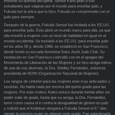
enseñar su querida disciplina. Sensei Kano pidió a sus
estudiantes que viajaran por el mundo para enseñar judo, y
Fukuda fue la única que lo hizo. Fukuda se comprometió con el
judo para siempre.
Después de la guerra, Fukuda Sensei fue invitada a los EE.UU.
para enseñar judo. Esto abrió un mundo nuevo para ella, ya que
ella enseñó a mujeres con un nivel de habilidad sin igual en el
mundo occidental. Se trasladó a los EE.UU. para enseñar judo
en los años 50 y, desde 1966, se estableció en San Francisco,
donde fundó su escuela femenina Soko Joshi Judo Club. Su
instalación en San Francisco coincidió con en el apogeo del
Movimiento de Liberación de las Mujeres y se hizo amiga íntima
de una de sus alumnas, la Dra. Shelley Fernández, entonces
presidenta de NOW (Organización Nacional de Mujeres).
Los rangos de cinturón para las mujeres eran muy anticuados y
sexistas. No había nada por encima del quinto grado para las
mujeres. Por este motivo, Keiko estuvo durante treinta años sin
poder subir de grado, hasta que su amiga, la Dra. Fernández,
tomó como causa el ir contra la desigualdad de género en judo
y solicitó que el Kodokan otorgará a Fukuda Sensei el 6.° dan,
siendo la primera mujer en obtener este grado. Fue galardonada