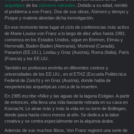
arquetipos
de los
números naturales
. Debido a su edad, remitió
el problema a von Franz. Dos de sus obras,
Número y tiempo
y
Psique y materia
abordan dicha investigación.
En ese momento tiene lugar el ciclo de conferencias más activo
de Marie-Louise von Franz a lo largo de diez años hasta 1981:
comienza en los Estados Unidos, sigue en Bremen, Elmau y
Herrenalb, Baden-Baden (Alemania), Montreal (Canadá),
Panarion (EE.UU.), Lindau y Graz (Austria), Roma (Italia), París
(Francia) y los EE.UU.
También es profesora emérita en diferentes centros y
universidades de los EE.UU., en el ETHZ (Escuela Politécnica
Federal de Zúrich) y en Graz (Austria), donde habla de
«experiencias arquetípicas cerca de la muerte».
En 1985 escribe «Nike y las aguas de la laguna Estigia». A partir
de entonces, ella lleva una vida bastante retirada en su casa en
Küsnacht. Le atrae más y más la vida en su torre de Bollingen,
donde pasa hasta cinco meses al año. Se dedica a la labor
creativa y se centra especialmente en la alquimia árabe.
Además de sus muchos libros, Von Franz registró una serie de