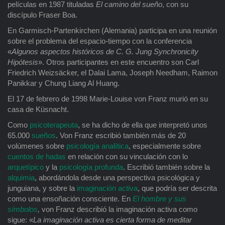
películas en 1987 tituladas
El camino del sueño
, con su
discípulo Fraser Boa.
En Garmisch-Partenkirchen (Alemania) participa en una reunión
sobre el problema del espacio-tiempo con la conferencia
«
Algunos aspectos históricos de C. G. Jung Synchronicity
Hipótesis
». Otros participantes en este encuentro son Carl
Friedrich Weizsäcker, el Dalai Lama, Joseph Needham, Raimon
Panikkar y Chung Liang Al Huang.
El 17 de febrero de 1998 Marie-Louise von Franz murió en su
casa de Küsnacht.
Como
psicoterapeuta
, se ha dicho de ella que interpretó unos
65.000
sueños
. Von Franz escribió también más de 20
volúmenes sobre
psicología analítica
, especialmente sobre
cuentos de hadas
en relación con su vinculación con lo
arquetípico
y la
psicología profunda
. Escribió también sobre la
alquimia
, abordándola desde una perspectiva psicológica y
junguiana, y sobre la
imaginación activa
, que podría ser descrita
como una ensoñación consciente. En
El hombre y sus
símbolos
,
von Franz describió la imaginación activa como
sigue: «
La imaginación activa es cierta forma de meditar