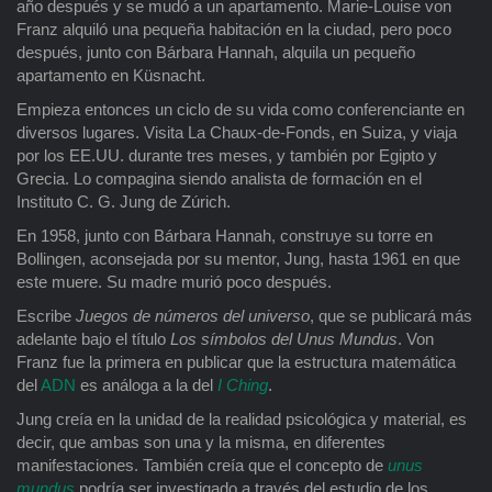
año después y se mudó a un apartamento. Marie-Louise von
Franz alquiló una pequeña habitación en la ciudad, pero poco
después, junto con Bárbara Hannah, alquila un pequeño
apartamento en Küsnacht.
Empieza entonces un ciclo de su vida como conferenciante en
diversos lugares. Visita La Chaux-de-Fonds, en Suiza, y viaja
por los EE.UU. durante tres meses, y también por Egipto y
Grecia. Lo compagina siendo analista de formación en el
Instituto C. G. Jung de Zúrich.
En 1958, junto con Bárbara Hannah, construye su torre en
Bollingen, aconsejada por su mentor, Jung, hasta 1961 en que
este muere. Su madre murió poco después.
Escribe
Juegos de números del universo
, que se publicará más
adelante bajo el título
Los símbolos del Unus Mundus
. Von
Franz fue la primera en publicar que la estructura matemática
del
ADN
es análoga a la del
I Ching
.
Jung creía en la unidad de la realidad psicológica y material, es
decir, que ambas son una y la misma, en diferentes
manifestaciones. También creía que el concepto de
unus
mundus
podría ser investigado a través del estudio de los