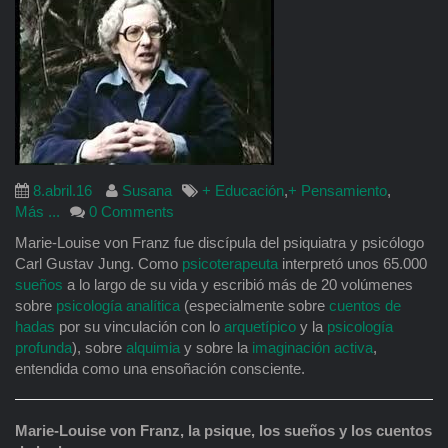
8.abril.16
Susana
+ Educación
,
+ Pensamiento
,
Más ...
0 Comments
Marie-Louise von Franz fue discípula del psiquiatra y psicólogo
Carl Gustav Jung. Como
psicoterapeuta
interpretó unos 65.000
sueños
a lo largo de su vida y escribió más de 20 volúmenes
sobre
psicología analítica
(especialmente sobre
cuentos de
hadas
por su vinculación con lo
arquetípico
y la
psicología
profunda
), sobre
alquimia
y sobre la
imaginación activa
,
entendida como una ensoñación consciente.
Marie
-Louise von Franz, la psique, los sueños y los cuentos