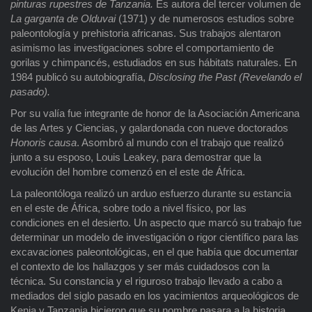
pinturas rupestres de Tanzania.
Es autora del tercer volumen de
La garganta de Olduvai
(1971) y de numerosos estudios sobre
paleontología y prehistoria africanas. Sus trabajos alentaron
asimismo las investigaciones sobre el comportamiento de
gorilas y chimpancés, estudiados en sus hábitats naturales. En
1984 publicó su autobiografía,
Disclosing the Past (Revelando el
pasado).
Por su valía fue integrante de honor de la Asociación Americana
de las Artes y Ciencias, y galardonada con nueve doctorados
Honoris causa
. Asombró al mundo con el trabajo que realizó
junto a su esposo, Louis Leakey, para demostrar que la
evolución del hombre comenzó en el este de África.
La paleontóloga realizó un arduo esfuerzo durante su estancia
en el este de África, sobre todo a nivel físico, por las
condiciones en el desierto. Un aspecto que marcó su trabajo fue
determinar un modelo de investigación o rigor científico para las
excavaciones paleontológicas, en el que había que documentar
el contexto de los hallazgos y ser más cuidadosos con la
técnica. Su constancia y el riguroso trabajo llevado a cabo a
mediados del siglo pasado en los yacimientos arqueológicos de
Kenia y Tanzania hicieron que su nombre pasara a la historia