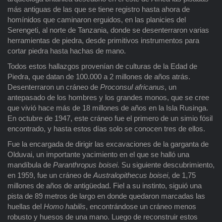
más antiguas de las que se tiene registro hasta ahora de
homínidos que caminaron erguidos, en las planicies del
Serengeti, al norte de Tanzania, donde se desenterraron varias
herramientas de piedra, desde primitivos instrumentos para
cortar piedra hasta hachas de mano.
Todos estos hallazgos provenían de culturas de la Edad de
Piedra, que datan de 100.000 a 2 millones de años atrás.
Desenterraron un cráneo de
Proconsul africanus
, un
antepasado de los hombres y los grandes monos, que se cree
que vivió hace más de 18 millones de años en la Isla Rusinga.
En octubre de 1947, este cráneo fue el primero de un simio fósil
encontrado, y hasta estos días solo se conocen tres de ellos.
Fue la encargada de dirigir las excavaciones de la garganta de
Olduvai, un importante yacimiento en el que se halló una
mandíbula de
Paranthropus boisei
. Su siguiente descubrimiento,
en 1959, fue un cráneo de
Australopithecus boisei
, de 1,75
millones de años de antigüedad. Fiel a su instinto, siguió una
pista de 89 metros de largo en donde quedaron marcadas las
huellas del
Homo habilis
, encontrándose un cráneo menos
robusto y huesos de una mano. Luego de reconstruir estos