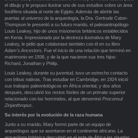
el dibujo y le propuso ilustrar uno de sus estudios sobre un área
fosilífera situada al norte de Egipto. Además de abrirle las
puertas al universo de la arqueología, la Dra. Gertrude Caton-
Thompson le presentó a su futuro marido, el paleoantropólogo
Louis Leakey, hijo de unos misioneros británicos establecidos
en Kenia. Impresionado por la destreza ilustrativa de Mary
Leakey, le pidió que colaborase también con él en su libro
Adam’s Ancestors
. Fue el inicio de una relación que terminó en
matrimonio en 1936, y de la que nacieron sus tres hijos:
Richard, Jonathan y Philip.
Louis Leakey, durante su juventud, tuvo un estrecho contacto
con tribus nativas. Tras estudiar en Cambridge, en 1924 inició
sus trabajos paleontológicos en África oriental, y dos años
después, descubrió los restos fósiles de un primate superior
relacionado con los homínidos, al que denominó
Proconsul
Zinjanthropus
.
Su interés por la evolución de la raza humana
Junto a su marido, Mary formó parte de un equipo de
arqueólogos que se asentaron en el continente africano. La
arqueóloga británica descubrió en el este de África las pisadas