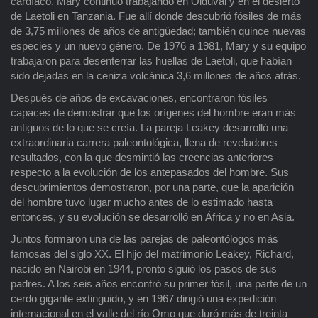
cardíaco, Mary continuó trabajando en Olduvai y en el desierto
de Laetoli en Tanzania. Fue allí donde descubrió fósiles de más
de 3,75 millones de años de antigüedad; también quince nuevas
especies y un nuevo género. De 1976 a 1981, Mary y su equipo
trabajaron para desenterrar las huellas de Laetoli, que habían
sido dejadas en la ceniza volcánica 3,6 millones de años atrás.
Después de años de excavaciones, encontraron fósiles
capaces de demostrar que los orígenes del hombre eran más
antiguos de lo que se creía. La pareja Leakey desarrolló una
extraordinaria carrera paleontológica, llena de reveladores
resultados, con la que desmintió las creencias anteriores
respecto a la evolución de los antepasados del hombre. Sus
descubrimientos demostraron, por una parte, que la aparición
del hombre tuvo lugar mucho antes de lo estimado hasta
entonces, y su evolución se desarrolló en África y no en Asia.
Juntos formaron una de las parejas de paleontólogos más
famosas del siglo XX. El hijo del matrimonio Leakey, Richard,
nacido en Nairobi en 1944, pronto siguió los pasos de sus
padres. A los seis años encontró su primer fósil, una parte de un
cerdo gigante extinguido, y en 1967 dirigió una expedición
internacional en el valle del río Omo que duró más de treinta