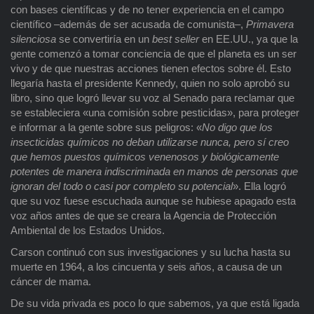
con bases científicas y de no tener experiencia en el campo
científico –además de ser acusada de comunista–,
Primavera
silenciosa
se convertiría en un
best seller
en EE.UU., ya que la
gente comenzó a tomar conciencia de que el planeta es un ser
vivo y de que nuestras acciones tienen efectos sobre él. Esto
llegaría hasta el presidente Kennedy, quien no solo aprobó su
libro, sino que logró llevar su voz al Senado para reclamar que
se estableciera «una comisión sobre pesticidas», para proteger
e informar a la gente sobre sus peligros: «
No digo que los
insecticidas químicos no deban utilizarse nunca, pero sí creo
que hemos puestos químicos venenosos y biológicamente
potentes de manera indiscriminada en manos de personas que
ignoran del todo o casi por completo su potencial
». Ella logró
que su voz fuese escuchada aunque se hubiese apagado esta
voz años antes de que se creara la Agencia de Protección
Ambiental de los Estados Unidos.
Carson continuó con sus investigaciones y su lucha hasta su
muerte en 1964, a los cincuenta y seis años, a causa de un
cáncer de mama.
De su vida privada es poco lo que sabemos, ya que está ligada