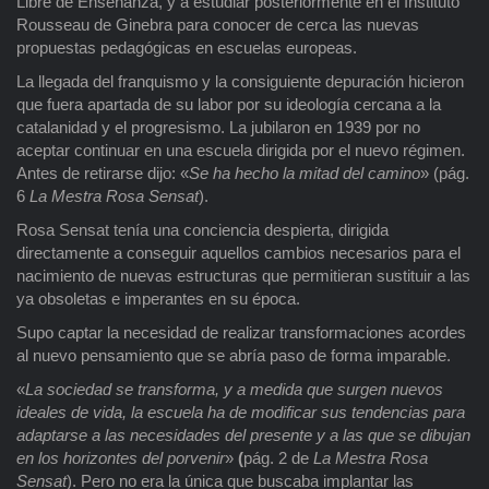
Libre de Enseñanza, y a estudiar posteriormente en el Instituto
Rousseau de Ginebra para conocer de cerca las nuevas
propuestas pedagógicas en escuelas europeas.
La llegada del franquismo y la consiguiente depuración hicieron
que fuera apartada de su labor por su ideología cercana a la
catalanidad y el progresismo. La jubilaron en 1939 por no
aceptar continuar en una escuela dirigida por el nuevo régimen.
Antes de retirarse dijo: «
Se ha hecho la mitad del camino
» (pág.
6
La Mestra Rosa Sensat
).
Rosa Sensat tenía una conciencia despierta, dirigida
directamente a conseguir aquellos cambios necesarios para el
nacimiento de nuevas estructuras que permitieran sustituir a las
ya obsoletas e imperantes en su época.
Supo captar la necesidad de realizar transformaciones acordes
al nuevo pensamiento que se abría paso de forma imparable.
«
La sociedad se transforma, y a medida que surgen nuevos
ideales de vida, la escuela ha de modificar sus tendencias para
adaptarse a las necesidades del presente y a las que se dibujan
en los horizontes del porvenir
»
(
pág. 2 de
La Mestra Rosa
Sensat
). Pero no era la única que buscaba implantar las