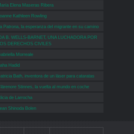
aría Elena Maseras Ribera
oanne Kathleen Rowling
a Patrona, la esperanza del migrante en su camino
DA B. WELLS-BARNET, UNA LUCHADORA POR
LOS DERECHOS CIVILES
abriella Morreale
aha Hadid
atricia Bath, inventora de un láser para cataratas
lärenore Stinnes, la vuelta al mundo en coche
licia de Larrocha
ean Shinoda Bolen