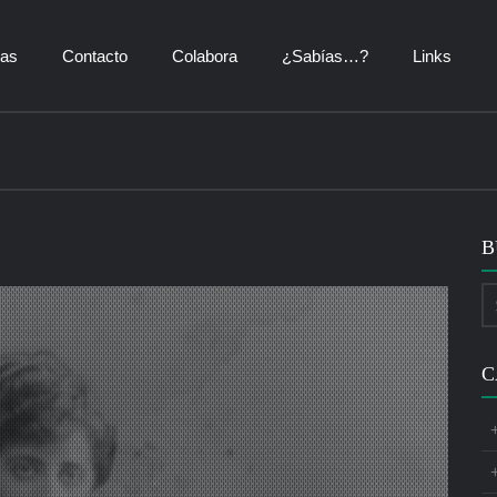
ías
Contacto
Colabora
¿Sabías…?
Links
B
C