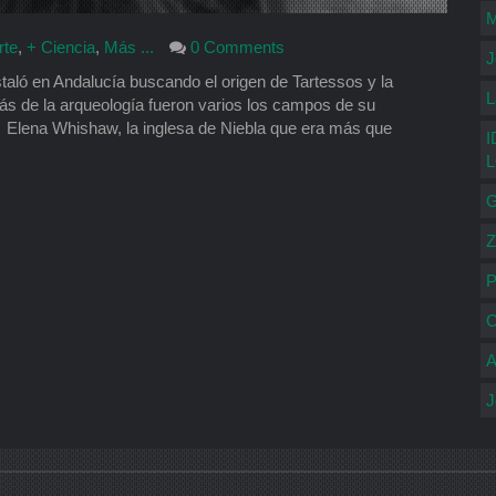
M
rte
,
+ Ciencia
,
Más ...
0 Comments
J
taló en Andalucía buscando el origen de Tartessos y la
L
más de la arqueología fueron varios los campos de su
s. Elena Whishaw, la inglesa de Niebla que era más que
I
G
Z
P
C
A
J