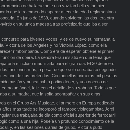
prendida de hallarse ante una voz tan bella y tan bien
or lo que le recomendó esperar a tener la edad reglamentaria
ropearla. En junio de 1939, cuando volvieron las dos, era otra
nvirtió en su única maestra tras profetizarle que iba a ser
concurso para jóvenes voces, y es de nuevo su hermana la
a, Victoria de los Ángeles y no Victoria López, como ella
arecer rimbombante. Como era de esperar, obtiene el primer
 función de ópera. La señora Frau insistió en que tenía que
pararla e incluso maquillarla para el gran día. El 30 de enero
er dos funciones más, a pesar de que solo cursaba su segundo
onces uno de sus preferidos. Con aquellas primeras mil pesetas
nido pasión y nunca había podido tener, y una docena de
omo un ángel, feliz con el detalle de su sobrina. Todo lo que
gaba a su madre, que la solía acompañar en sus giras.
ada en el Grupo Ars Musicae, el primero en Europa dedicado
os años más tarde se incorporó el famoso violagambista Jordi
lar que trabajaba de día como oficial superior de ferrocarril,
cogió como a una hija. Poseía un profundo conocimiento de la
ocal, y, en las sesiones diarias de grupo, Victoria pudo