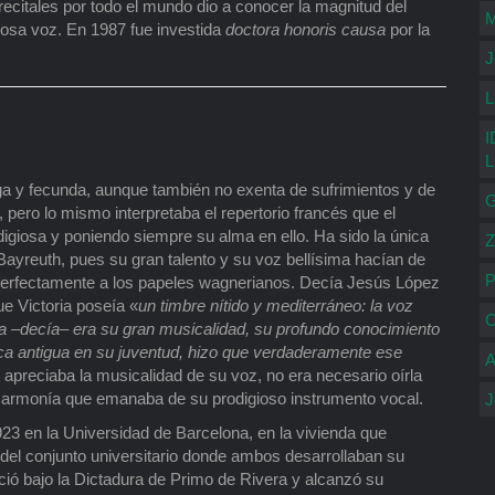
 recitales por todo el mundo dio a conocer la magnitud del
M
iosa voz. En 1987 fue investida
doctora honoris causa
por la
J
L
I
rga y fecunda, aunque también no exenta de sufrimientos y de
G
 pero lo mismo interpretaba el repertorio francés que el
igiosa y poniendo siempre su alma en ello. Ha sido la única
Z
Bayreuth, pues su gran talento y su voz bellísima hacían de
P
 perfectamente a los papeles wagnerianos. Decía Jesús López
ue Victoria poseía «
un timbre nítido y mediterráneo: la voz
C
 –decía– era su gran musicalidad, su profundo conocimiento
sica antigua en su juventud, hizo que verdaderamente ese
A
 apreciaba la musicalidad de su voz, no era necesario oírla
la armonía que emanaba de su prodigioso instrumento vocal.
J
923 en la Universidad de Barcelona, en la vivienda que
del conjunto universitario donde ambos desarrollaban su
reció bajo la Dictadura de Primo de Rivera y alcanzó su