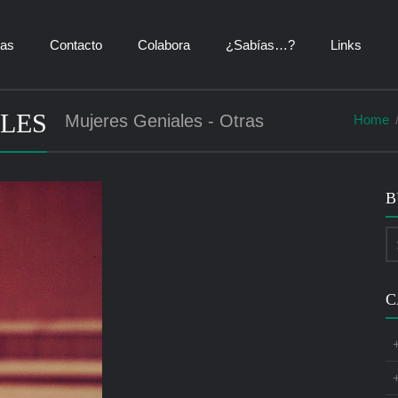
ías
Contacto
Colabora
¿Sabías…?
Links
ELES
Mujeres Geniales - Otras
Home
B
C