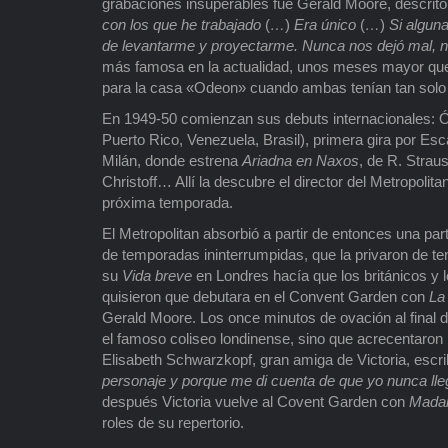
grabaciones insuperables fue Gerald Moore, descrito
con los que he trabajado
(
…
)
Era único
(
…
)
Si alguna
de levantarme y proyectarme. Nunca nos dejó mal, ni
más famosa en la actualidad, unos meses mayor que 
para la casa «Odeon» cuando ambas tenían tan solo 
En 1949-50 comienzan sus debuts internacionales: Ó
Puerto Rico, Venezuela, Brasil), primera gira por E
Milán, donde estrena
Ariadna en Naxos
, de R. Strau
Christoff… Allí la descubre el director del Metropoli
próxima temporada.
El Metropolitan absorbió a partir de entonces una pa
de temporadas ininterrumpidas, que la privaron de t
su
Vida breve
en Londres hacía que los británicos y
quisieron que debutara en el Convent Garden con
La
Gerald Moore. Los once minutos de ovación al final de
el famoso coliseo londinense, sino que acrecentaron
Elisabeth Schwarzkopf, gran amiga de Victoria, escri
personaje y porque me di cuenta de que yo nunca lleg
después Victoria vuelve al Covent Garden con
Madam
roles de su repertorio.