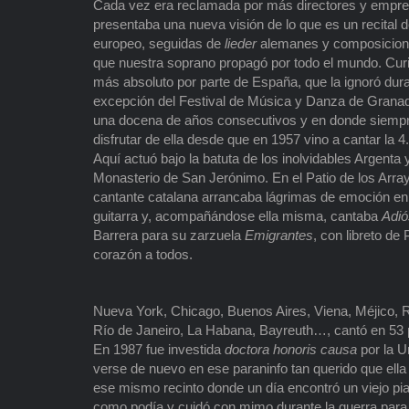
Cada vez era reclamada por más directores y empresar
presentaba una nueva visión de lo que es un recital 
europeo, seguidas de
lieder
alemanes y composiciones
que nuestra soprano propagó por todo el mundo. Curio
más absoluto por parte de España, que la ignoró dur
excepción del Festival de Música y Danza de Granad
una docena de años consecutivos y en donde siempr
disfrutar de ella desde que en 1957 vino a cantar la
Aquí actuó bajo la batuta de los inolvidables Argenta y
Monasterio de San Jerónimo. En el Patio de los Arra
cantante catalana arrancaba lágrimas de emoción en s
guitarra y, acompañándose ella misma, cantaba
Adi
Barrera para su zarzuela
Emigrantes
, con libreto d
corazón a todos.
Nueva York, Chicago, Buenos Aires, Viena, Méjico, Ro
Río de Janeiro, La Habana, Bayreuth…, cantó en 53 pa
En 1987 fue investida
doctora honoris causa
por la U
verse de nuevo en ese paraninfo tan querido que ella
ese mismo recinto donde un día encontró un viejo pian
como podía y cuidó con mimo durante la guerra par