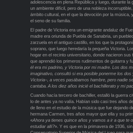
adolescencia en plena República y luego, durante la gue
un ambiente difícil, pero de una nobleza incorruptibl
ámbito cultural, en el que la devoción por la música,
el seno de su familia.
El padre de Victoria era un emigrante andaluz de Fuen
madre era oriunda de Puebla de Sanabria, un pueble
zarzuela en el antiguo castillo, en los que la protago
soprano, que luego heredaría la pequeña Victoria. L
hogar en el recinto universitario, donde nacieron sus t
que aprendió los primeros rudimentos de guitarra y f
él era mi padrino, y Victoria por mi madre. Los dos
imaginativo, consultó si era posible ponerme los do
Victoria–, a veces pasábamos hambre, pero nadie se
cantaba. A los diez años inicié el bachillerato y mi pa
Cuando hacía tercero de bachiller, estalló la guerra
lo de antes ya no valía. Habían sido casi tres años d
de lleno en el estudio de la música que fue dejando de 
hermana Carmen, tres años mayor que ella y su primer
«
Ahora ya tienes quince años y vamos a ir a que te 
estudiar allí?
». Y es que en la primavera de 1936, sin
Conservatorio Superior de Música del Liceo para que 