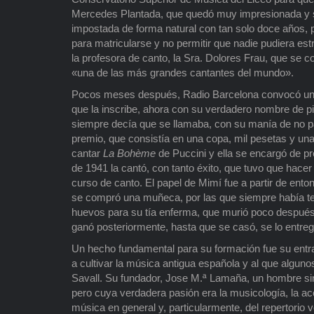
Mercedes Plantada, que quedó muy impresionada y sor
impostada de forma natural con tan solo doce años, p
para matricularse y no permitir que nadie pudiera est
la profesora de canto, la Sra. Dolores Frau, que se co
«una de las más grandes cantantes del mundo».
Pocos meses después, Radio Barcelona convocó un 
que la inscribe, ahora con su verdadero nombre de pil
siempre decía que se llamaba, con su manía de no p
premio, que consistía en una copa, mil pesetas y una
cantar
La Bohème
de Puccini y ella se encargó de pre
de 1941 la cantó, con tanto éxito, que tuvo que hac
curso de canto. El papel de Mimí fue a partir de ent
se compró una muñeca, por las que siempre había te
huevos para su tía enferma, que murió poco después c
ganó posteriormente, hasta que se casó, se lo entre
Un hecho fundamental para su formación fue su entr
a cultivar la música antigua española y al que algun
Savall. Su fundador, Jose M.ª Lamaña, un hombre singu
pero cuya verdadera pasión era la musicología, la a
música en general y, particularmente, del repertorio v