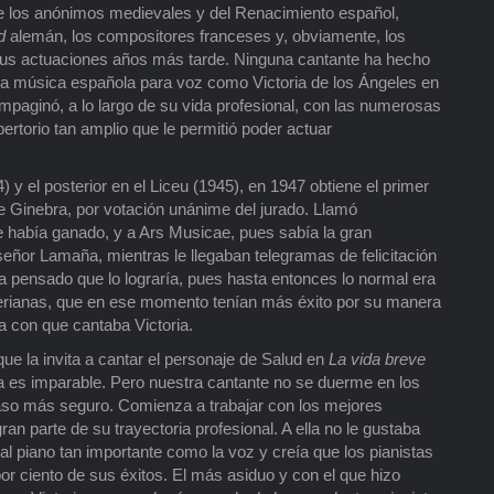
de los anónimos medievales y del Renacimiento español,
d
alemán, los compositores franceses y, obviamente, los
 sus actuaciones años más tarde. Ninguna cantante ha hecho
 la música española para voz como Victoria de los Ángeles en
mpaginó, a lo largo de su vida profesional, con las numerosas
ertorio tan amplio que le permitió poder actuar
 y el posterior en el Liceu (1945), en 1947 obtiene el primer
e Ginebra, por votación unánime del jurado. Llamó
e había ganado, y a Ars Musicae, pues sabía la gran
 señor Lamaña, mientras le llegaban telegramas de felicitación
a pensado que lo lograría, pues hasta entonces lo normal era
rianas, que en ese momento tenían más éxito por su manera
za con que cantaba Victoria.
ue la invita a cantar el personaje de Salud en
La vida breve
 ya es imparable. Pero nuestra cantante no se duerme en los
aso más seguro. Comienza a trabajar con los mejores
an parte de su trayectoria profesional. A ella no le gustaba
al piano tan importante como la voz y creía que los pianistas
or ciento de sus éxitos. El más asiduo y con el que hizo