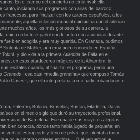
ios. En el campo del concierto no tenía rival: ella
de canto, iniciando sus programas con arias del barroco
 francesas, para finalizar con los autores españoles, a los
samente, aquella eclosión mundial coincidiría con el silencio
ante muchos años, los más gloriosos de su carrera, a
a, único reducto español donde actuó con asiduidad durante
e fue bien acogida y era muy querida. En Granada, pudimos
 4.ª Sinfonía de Mahler, aún muy poco conocida en España.
 Toldrá, y dio vida a la primera
Atlántida
de Falla en el
yanes, en esos atardeceres mágicos de la Alhambra, la
us recitales cuando, al finalizar el programa, pedía una
ós Granada
–esa casi «media granaína» que compuso Tomás
e Pablo Cases–, que ella interpretaba como nadie robándonos el
ma, Palermo, Bolonia, Bruselas, Boston, Filadelfia, Dallas,
íses en el medio siglo que duró su trayectoria profesional.
niversidad de Barcelona. Fue una de sus mayores alegrías
 tan bien conocía, donde tanto había jugado de pequeña; en
o vertical estropeado y lleno de polvo, que intentaba tocar
a que no le cayeran goteras encima… Qué recuerdos le