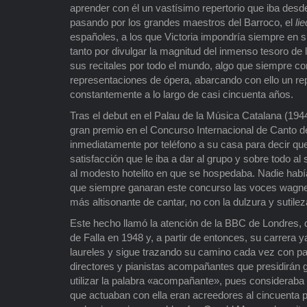
aprender con él un vastísimo repertorio que iba des
pasando por los grandes maestros del Barroco, el
lie
españoles, a los que Victoria impondría siempre en
tanto por divulgar la magnitud del inmenso tesoro de
sus recitales por todo el mundo, algo que siempre co
representaciones de ópera, abarcando con ello un rep
constantemente a lo largo de casi cincuenta años.
Tras el debut en el Palau de la Música Catalana (1944)
gran premio en el Concurso Internacional de Canto d
inmediatamente por teléfono a su casa para decir qu
satisfacción que le iba a dar al grupo y sobre todo al
al modesto hotelito en que se hospedaba. Nadie habí
que siempre ganaran este concurso las voces wagne
más altisonante de cantar, no con la dulzura y sutile
Este hecho llamó la atención de la BBC de Londres, q
de Falla en 1948 y, a partir de entonces, su carrera
laureles y sigue trazando su camino cada vez con p
directores y pianistas acompañantes que presidirán gr
utilizar la palabra «acompañante», pues consideraba 
que actuaban con ella eran acreedores al cincuenta p