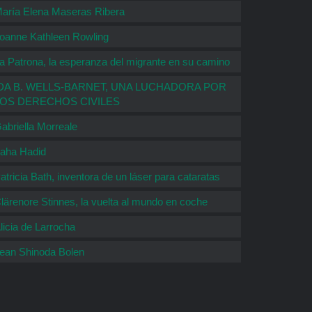
aría Elena Maseras Ribera
oanne Kathleen Rowling
a Patrona, la esperanza del migrante en su camino
DA B. WELLS-BARNET, UNA LUCHADORA POR
LOS DERECHOS CIVILES
abriella Morreale
aha Hadid
atricia Bath, inventora de un láser para cataratas
lärenore Stinnes, la vuelta al mundo en coche
licia de Larrocha
ean Shinoda Bolen