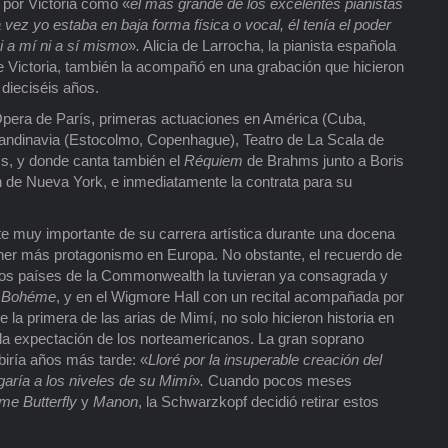
 por Victoria como «
el más grande de los excelentes pianistas
 vez yo estaba en baja forma física o vocal, él tenía el poder
 a mí ni a sí mismo
»
.
Alicia de Larrocha, la pianista española
Victoria, también la acompañó en una grabación que hicieron
dieciséis años.
pera de París, primeras actuaciones en América (Cuba,
scandinavia (Estocolmo, Copenhague), Teatro de La Scala de
ss, y donde canta también el
Réquiem
de Brahms junto a Boris
tan de Nueva York, e inmediatamente la contrata para su
rte muy importante de su carrera artística durante una docena
ener más protagonismo en Europa. No obstante, el recuerdo de
 los países de la Commonwealth la tuvieran ya consagrada y
 Bohéme
, y en el Wigmore Hall con un recital acompañada por
 la primera de las arias de Mimí, no solo hicieron historia en
 la expectación de los norteamericanos. La gran soprano
biría años más tarde: «
Lloré por la insuperable creación del
aría a los niveles de su Mimí
»
.
Cuando pocos meses
e Butterfly
y
Manon
, la Schwarzkopf decidió retirar estos