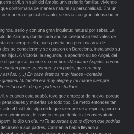
rra civil, sin salir del ámbito universitario familiar, viviendo
e, que conformaría de manera natural su personalidad. Era un
 y de manera especial el canto, se vivía con gran intensidad en
girola, serio y con una gran inquietud natural por saber. La
cito de Zamora, donde cada año se celebraban festivales de
nista era siempre ella, pues poseía una preciosa voz de
os dos se conocieron y se casaron en Barcelona, instalando su
res hijos. A Victoria, la segunda, la apadrinó su tío Ángel, del
ue el que quiso ponerle su nombre. «
Me llamo Ángeles porque
 me querían poner su nombre y mi padre, que era muy
s y así fue. (…) En casa éramos muy felices –contaba
 quejaba. Mi familia era muy alegre y mi madre siempre
dre estaba feliz de que pudiera estudiar
»
.
 civil, y cuando esta acabó, tuvo que empezar de nuevo, porque
e penalidades y miserias de todo tipo. Se metió entonces tan
lado el Instituto, algo de lo que siempre se arrepintió, pero su
a admiradora, le insistía en que debía ir al conservatorio:
oigan
»
,
le dijo un día. «
¿Te acuerdas que te dijeron que podrías
 decírselo a sus padres, Carmen la había llevado al
le probaran la voz. La profesora era entonces la soprano