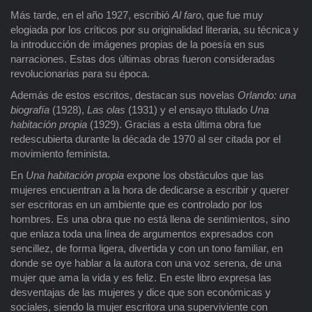
Más tarde, en el año 1927, escribió
Al faro
, que fue muy
elogiada por los críticos por su originalidad literaria, su técnica y
la introducción de imágenes propias de la poesía en sus
narraciones. Estas dos últimas obras fueron consideradas
revolucionarias para su época.
Además de estos escritos, destacan sus novelas
Orlando: una
biografía
(1928),
Las
olas
(1931) y el ensayo titulado
Una
habitación propia
(1929). Gracias a esta última obra fue
redescubierta durante la década de 1970 al ser citada por el
movimiento feminista.
En
Una habitación propia
expone los obstáculos que las
mujeres encuentran a la hora de dedicarse a escribir y querer
ser escritoras en un ambiente que es controlado por los
hombres. Es una obra que no está llena de sentimientos, sino
que enlaza toda una línea de argumentos expresados con
sencillez, de forma ligera, divertida y con un tono familiar, en
donde se oye hablar a la autora con una voz serena, de una
mujer que ama la vida y es feliz. En este libro expresa las
desventajas de las mujeres y dice que son económicas y
sociales, siendo la mujer escritora una superviviente con