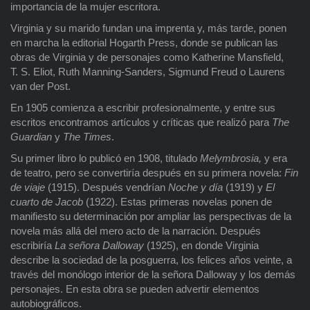
importancia de la mujer escritora.
Virginia y su marido fundan una imprenta y, más tarde, ponen
en marcha la editorial Hogarth Press, donde se publican las
obras de Virginia y de personajes como Katherine Mansfield,
T. S. Eliot, Ruth Manning-Sanders, Sigmund Freud o Laurens
van der Post.
En 1905 comienza a escribir profesionalmente, y entre sus
escritos encontramos artículos y críticas que realizó para
The
Guardian
y
The Times
.
Su primer libro lo publicó en 1908, titulado
Melymbrosia,
y era
de teatro, pero se convertiría después en su primera novela:
Fin
de viaje
(1915). Después vendrían
Noche y día
(1919) y
El
cuarto de Jacob
(1922). Estas primeras novelas ponen de
manifiesto su determinación por ampliar las perspectivas de la
novela más allá del mero acto de la narración. Después
escribiría
La señora
Dalloway
(1925), en donde Virginia
describe la sociedad de la posguerra, los felices años veinte, a
través del monólogo interior de la señora Dalloway y los demás
personajes. En esta obra se pueden advertir elementos
autobiográficos.