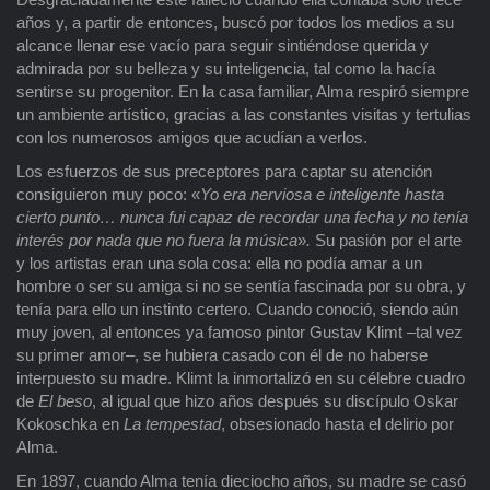
años y, a partir de entonces, buscó por todos los medios a su
alcance llenar ese vacío para seguir sintiéndose querida y
admirada por su belleza y su inteligencia, tal como la hacía
sentirse su progenitor. En la casa familiar, Alma respiró siempre
un ambiente artístico, gracias a las constantes visitas y tertulias
con los numerosos amigos que acudían a verlos.
Los esfuerzos de sus preceptores para captar su atención
consiguieron muy poco: «
Yo era nerviosa e inteligente hasta
cierto punto… nunca fui capaz de recordar una fecha y no tenía
interés por nada que no fuera la música
»
.
Su pasión por el arte
y los artistas eran una sola cosa: ella no podía amar a un
hombre o ser su amiga si no se sentía fascinada por su obra, y
tenía para ello un instinto certero. Cuando conoció, siendo aún
muy joven, al entonces ya famoso pintor Gustav Klimt –tal vez
su primer amor–, se hubiera casado con él de no haberse
interpuesto su madre. Klimt la inmortalizó en su célebre cuadro
de
El beso
, al igual que hizo años después su discípulo Oskar
Kokoschka en
La tempestad
, obsesionado hasta el delirio por
Alma.
En 1897, cuando Alma tenía dieciocho años, su madre se casó