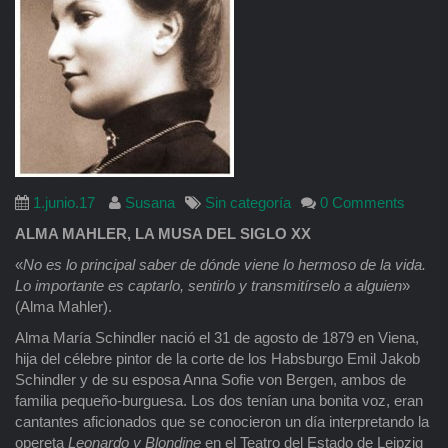
1.junio.17
Susana
Sin categoría
0 Comments
ALMA MAHLER, LA MUSA DEL SIGLO XX
«
No es lo principal saber de dónde viene lo hermoso de la vida.
Lo importante es captarlo, sentirlo y transmitírselo a alguien
»
(Alma Mahler).
Alma María Schindler nació el 31 de agosto de 1879 en Viena,
hija del célebre pintor de la corte de los Habsburgo Emil Jakob
Schindler y de su esposa Anna Sofie von Bergen, ambos de
familia pequeño-burguesa. Los dos tenían una bonita voz, eran
cantantes aficionados que se conocieron un día interpretando la
opereta
Leonardo y Blondine
en el Teatro del Estado de Leipzig