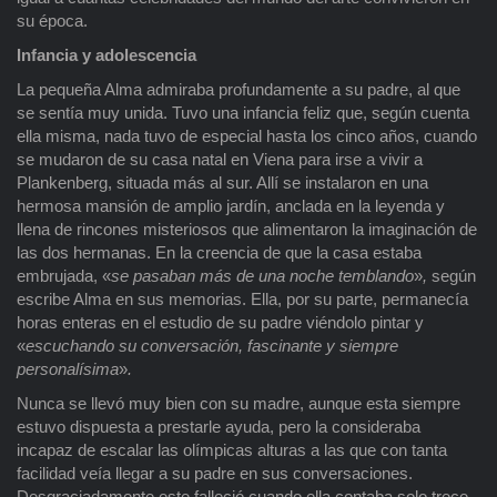
su época.
Infancia y adolescencia
La pequeña Alma admiraba profundamente a su padre, al que
se sentía muy unida. Tuvo una infancia feliz que, según cuenta
ella misma, nada tuvo de especial hasta los cinco años, cuando
se mudaron de su casa natal en Viena para irse a vivir a
Plankenberg, situada más al sur. Allí se instalaron en una
hermosa mansión de amplio jardín, anclada en la leyenda y
llena de rincones misteriosos que alimentaron la imaginación de
las dos hermanas. En la creencia de que la casa estaba
embrujada, «
se pasaban más de una noche temblando
»
,
según
escribe Alma en sus memorias. Ella, por su parte, permanecía
horas enteras en el estudio de su padre viéndolo pintar y
«
escuchando su conversación, fascinante y siempre
personalísima
»
.
Nunca se llevó muy bien con su madre, aunque esta siempre
estuvo dispuesta a prestarle ayuda, pero la consideraba
incapaz de escalar las olímpicas alturas a las que con tanta
facilidad veía llegar a su padre en sus conversaciones.
Desgraciadamente este falleció cuando ella contaba solo trece