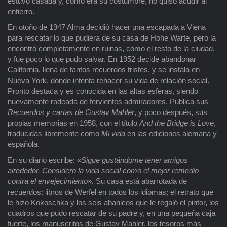
estuvo casada y, como era su costumbre, no quiso acudir al
entierro.
En otoño de 1947 Alma decidió hacer una escapada a Viena
para rescatar lo que pudiera de su casa de Hohe Warte, pero la
encontró completamente en ruinas, como el resto de la ciudad,
y fue poco lo que pudo salvar. En 1952 decide abandonar
California, llena de tantos recuerdos tristes, y se instala en
Nueva York, donde intenta rehacer su vida de relación social.
Pronto destaca y es conocida en las altas esferas, siendo
nuevamente rodeada de fervientes admiradores. Publica sus
Recuerdos y cartas de Gustav Mahler
, y poco después, sus
propias memorias en 1958, con el título
And the Bridge is Love
,
traducidas libremente como
Mi vida
en las ediciones alemana y
española.
En su diario escribe: «
Sigue gustándome tener amigos
alrededor. Considero la vida social como el mejor remedio
contra el envejecimiento
»
.
Su casa está abarrotada de
recuerdos: libros de Werfel en todos los idiomas; el retrato que
le hizo Kokoschka y los seis abanicos que le regaló el pintor, los
cuadros que pudo rescatar de su padre y, en una pequeña caja
fuerte, los manuscritos de Gustav Mahler, los tesoros más