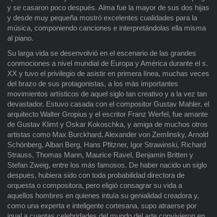
y se casaron poco después. Alma fue la mayor de sus dos hijas
y desde muy pequeña mostró excelentes cualidades para la
música, componiendo canciones e interpretándolas ella misma
al piano.
Su larga vida se desenvolvió en el escenario de las grandes
conmociones a nivel mundial de Europa y América durante el s.
XX y tuvo el privilegio de asistir en primera línea, muchas veces
del brazo de sus protagonistas, a los más importantes
movimientos artísticos de aquel siglo tan creativo y a la vez tan
devastador. Estuvo casada con el compositor Gustav Mahler, el
arquitecto Walter Gropius y el escritor Franz Werfel, fue amante
de Gustav Klimt y Oskar Kokoschka, y amiga de muchos otros
artistas como Max Burckhard, Alexander von Zemlinsky, Arnold
Schönberg, Alban Berg, Hans Pfitzner, Igor Strawinski, Richard
Strauss, Thomas Mann, Maurice Ravel, Benjamin Britten y
Stefan Zweig, entre los más famosos. De haber nacido un siglo
después, hubiera sido con toda probabilidad directora de
orquesta o compositora, pero eligió consagrar su vida a
aquellos hombres en quienes intuía su genialidad creadora y,
como una experta e inteligente cortesana, supo atraerse por
igual a cuantas celebridades del mundo del arte convivieron en