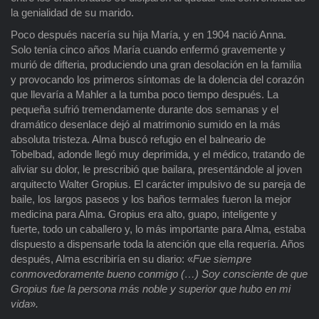
la genialidad de su marido.
Poco después nacería su hija María, y en 1904 nació Anna.
Solo tenía cinco años María cuando enfermó gravemente y
murió de difteria, produciendo una gran desolación en la familia
y provocando los primeros síntomas de la dolencia del corazón
que llevaría a Mahler a la tumba poco tiempo después. La
pequeña sufrió tremendamente durante dos semanas y el
dramático desenlace dejó al matrimonio sumido en la más
absoluta tristeza. Alma buscó refugio en el balneario de
Tobelbad, adonde llegó muy deprimida, y el médico, tratando de
aliviar su dolor, le prescribió que bailara, presentándole al joven
arquitecto Walter Gropius. El carácter impulsivo de su pareja de
baile, los largos paseos y los baños termales fueron la mejor
medicina para Alma. Gropius era alto, guapo, inteligente y
fuerte, todo un caballero y, lo más importante para Alma, estaba
dispuesto a dispensarle toda la atención que ella requería. Años
después, Alma escribiría en su diario: «
Fue siempre
conmovedoramente bueno conmigo (…) Soy consciente de que
Gropius fue la persona más noble y superior que hubo en mi
vida
»
.