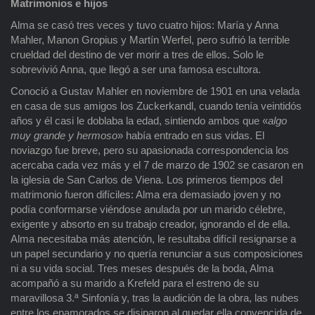
Matrimonios e hijos
Alma se casó tres veces y tuvo cuatro hijos: María y Anna
Mahler, Manon Gropius y Martín Werfel, pero sufrió la terrible
crueldad del destino de ver morir a tres de ellos. Solo le
sobrevivió Anna, que llegó a ser una famosa escultora.
Conoció a Gustav Mahler en noviembre de 1901 en una velada
en casa de sus amigos los Zuckerkandl, cuando tenía veintidós
años y él casi le doblaba la edad, sintiendo ambos que «
algo
muy grande y hermoso
» había entrado en sus vidas. El
noviazgo fue breve, pero su apasionada correspondencia los
acercaba cada vez más y el 7 de marzo de 1902 se casaron en
la iglesia de San Carlos de Viena. Los primeros tiempos del
matrimonio fueron difíciles: Alma era demasiado joven y no
podía conformarse viéndose anulada por un marido célebre,
exigente y absorto en su trabajo creador, ignorando el de ella.
Alma necesitaba más atención, le resultaba difícil resignarse a
un papel secundario y no quería renunciar a sus composiciones
ni a su vida social. Tres meses después de la boda, Alma
acompañó a su marido a Krefeld para el estreno de su
maravillosa 3.ª Sinfonía y, tras la audición de la obra, las nubes
entre los enamorados se disiparon al quedar ella convencida de