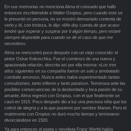
En sus memorias no menciona Alma el consuelo que halló
entonces escribiéndole a Walter Gropius, pero cuando este se
le presentó en persona, no se mostró demasiado contenta de
verlo y él, con tristeza, le dijo: «
Me doy cuenta de que acaso
tendré que esperar y suspirar por ti algún tiempo, pero estaré
siempre disponible para cuando se dé el caso de que me
necesites
»
.
Alma se reencontró poco después con un viejo conocido: el
pintor Oskar Kokoschka. Fue el comienzo de una nueva y
apasionada relación, descrita así por ella misma: «
Los tres
años siguientes en su compañía fueron un solo y arrebatado
combate amoroso. Nunca antes había experimentado tantas
convulsiones, tanto infierno y tanto paraíso
»
.
Temerosa ante las
posibles consecuencias de la desbordada y loca pasión de su
amante, Alma regresó con Gropius, con el que finalmente se
casó en 1915. Poco después dio a luz una preciosa niña que los
colmó de alegría y a la que pusieron por nombre Manon. Pero el
matrimonio con Gropius no duró mucho tiempo y terminaron
divorciándose en 1920.
Ya para entonces el poeta y novelista Franz Werfel había