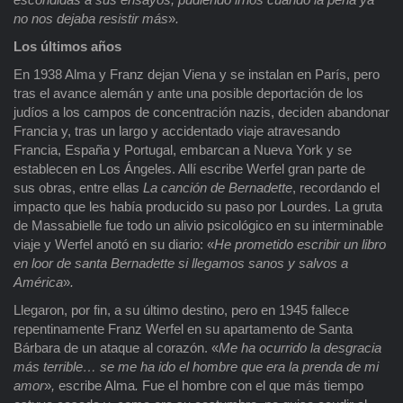
no nos dejaba resistir más
»
.
Los últimos años
En 1938 Alma y Franz dejan Viena y se instalan en París, pero
tras el avance alemán y ante una posible deportación de los
judíos a los campos de concentración nazis, deciden abandonar
Francia y, tras un largo y accidentado viaje atravesando
Francia, España y Portugal, embarcan a Nueva York y se
establecen en Los Ángeles. Allí escribe Werfel gran parte de
sus obras, entre ellas
La canción de Bernadette
, recordando el
impacto que les había producido su paso por Lourdes. La gruta
de Massabielle fue todo un alivio psicológico en su interminable
viaje y Werfel anotó en su diario: «
He prometido escribir un libro
en loor de santa Bernadette si llegamos sanos y salvos a
América
»
.
Llegaron, por fin, a su último destino, pero en 1945 fallece
repentinamente Franz Werfel en su apartamento de Santa
Bárbara de un ataque al corazón. «
Me ha ocurrido la desgracia
más terrible… se me ha ido el hombre que era la prenda de mi
amor
»
,
escribe Alma
.
Fue el hombre con el que más tiempo