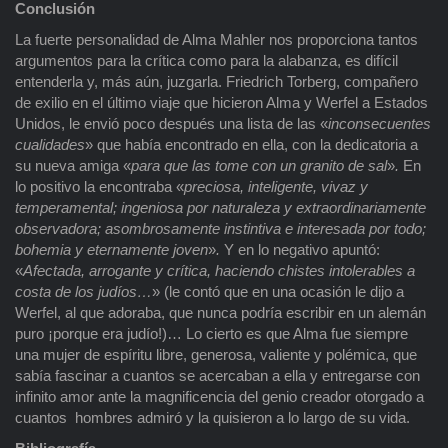
Conclusión
La fuerte personalidad de Alma Mahler nos proporciona tantos
argumentos para la crítica como para la alabanza, es difícil
entenderla y, más aún, juzgarla. Friedrich Torberg, compañero
de exilio en el último viaje que hicieron Alma y Werfel a Estados
Unidos, le envió poco después una lista de las «
inconsecuentes
cualidades
» que había encontrado en ella, con la dedicatoria a
su nueva amiga «
para que las tome con un granito de sal
»
.
En
lo positivo la encontraba «
preciosa, inteligente, vivaz y
temperamental; ingeniosa por naturaleza y extraordinariamente
observadora; asombrosamente instintiva e interesada por todo;
bohemia y eternamente joven
»
.
Y en lo negativo apuntó:
«
Afectada, arrogante y crítica, haciendo chistes intolerables a
costa de los judíos…
» (le contó que en una ocasión le dijo a
Werfel, al que adoraba, que nunca podría escribir en un alemán
puro ¡porque era judío!)… Lo cierto es que Alma fue siempre
una mujer de espíritu libre, generosa, valiente y polémica, que
sabía fascinar a cuantos se acercaban a ella y entregarse con
infinito amor ante la magnificencia del genio creador otorgado a
cuantos hombres admiró y la quisieron a lo largo de su vida.