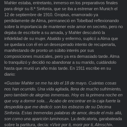
Mahler estaba, entretanto, inmerso en los preparativos finales
para dirigir su 8.ª Sinfonía, que se iba a estrenar en Munich el
12 de septiembre de 1910. Gropius, enamorado ya
perdidamente de Alma, permaneció en Tobelbad reflexionando
sobre la importancia de mantener este amor en secreto, pero no
dejaba de escribirle a su amada, y Mahler descubrió la
infidelidad de su mujer. Abatido y enfermo, suplicó a Alma que
se quedara con él en un desesperado intento de recuperarla,
manifestando de pronto un súbito interés por sus
composiciones musicales, pero ya era demasiado tarde. Alma
lo tranquilizó y decidió no abandonar a su marido, cuidándolo
hasta que murió un año más tarde. En 1911 escribe en su
diario:
«
Gustav Mahler se me ha ido el 18 de mayo
.
Cuántas cosas
nos han ocurrido. Una vida agitada, llena de mucho sufrimiento,
pero también de alegrías inmensas. Hoy es la primera noche en
que voy a dormir sola… Acabo de encontrar en la caja fuerte la
despedida que me dedicó: son los esbozos de su Décima
Sinfonía. Estas tremendas palabras de amor, desde el más allá,
son como una aparición luminosa
»
.
La dedicatoria, garabateada
sobre la partitura, decía: «
Vivir por ti, morir por ti, Almschi
»
.