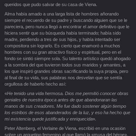
queridos que pudo salvar de su casa de Viena.
Alma había amado a una larga lista de hombres añorando
siempre el recuerdo de su padre y buscando alguien que se le
pareciera, pero nunca llegó a encontrar el amor definitivo que le
hiciera sentir que su búsqueda había terminado; había sido
madre, perdiendo a tres de sus hijos, y había intentado ser
compositora sin lograrlo. Es cierto que enamoró a muchos
hombres con su gran atractivo físico y espiritual, pero en el
fondo se sintió siempre sola. Su talento artístico quedó ahogado
a la sombra del que tuvieron todos sus maridos y amantes, a
los que inspiró grandes obras sacrificando la suya propia, pero
al final de su vida, sus palabras nos desvelan que se sentía
orgullosa de haberlo hecho así:
«
He tenido una vida hermosa. Dios me permitió conocer obras
geniales de nuestra época antes de que abandonaran las
manos de sus creadores. Me fue dado sostener algún tiempo
los estribos de esos abanderados de la luz, y eso ha hecho que
mi existencia quede justificada y enriquecida
»
.
Peter Altenberg, el Verlaine de Viena, escribió en una ocasión
sobre un arquetipo femenino al que llamó la «musa del héroe»,