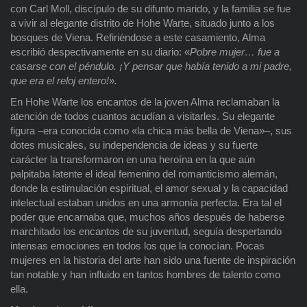
con Carl Moll, discípulo de su difunto marido, y la familia se fue
a vivir al elegante distrito de Hohe Warte, situado junto a los
bosques de Viena. Refiriéndose a este casamiento, Alma
escribió despectivamente en su diario: «
Pobre mujer… fue a
casarse con el péndulo. ¡Y pensar que había tenido a mi padre,
que era el reloj entero!
»
.
En Hohe Warte los encantos de la joven Alma reclamaban la
atención de todos cuantos acudían a visitarles. Su elegante
figura –era conocida como «la chica más bella de Viena»–, sus
dotes musicales, su independencia de ideas y su fuerte
carácter la transformaron en una heroína en la que aún
palpitaba latente el ideal femenino del romanticismo alemán,
donde la estimulación espiritual, el amor sexual y la capacidad
intelectual estaban unidos en una armonía perfecta. Era tal el
poder que encarnaba que, muchos años después de haberse
marchitado los encantos de su juventud, seguía despertando
intensas emociones en todos los que la conocían. Pocas
mujeres en la historia del arte han sido una fuente de inspiración
tan notable y han influido en tantos hombres de talento como
ella.