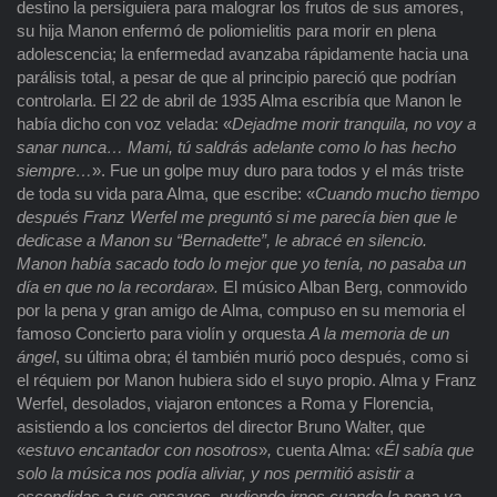
destino la persiguiera para malograr los frutos de sus amores,
su hija Manon enfermó de poliomielitis para morir en plena
adolescencia; la enfermedad avanzaba rápidamente hacia una
parálisis total, a pesar de que al principio pareció que podrían
controlarla. El 22 de abril de 1935 Alma escribía que Manon le
había dicho con voz velada: «
Dejadme morir tranquila, no voy a
sanar nunca… Mami, tú saldrás adelante como lo has hecho
siempre…
». Fue un golpe muy duro para todos y el más triste
de toda su vida para Alma, que escribe: «
Cuando mucho tiempo
después Franz Werfel me preguntó si me parecía bien que le
dedicase a Manon su “Bernadette”, le abracé en silencio.
Manon había sacado todo lo mejor que yo tenía, no pasaba un
día en que no la recordara
»
.
El músico Alban Berg, conmovido
por la pena y gran amigo de Alma, compuso en su memoria el
famoso Concierto para violín y orquesta
A la memoria de un
ángel
, su última obra; él también murió poco después, como si
el réquiem por Manon hubiera sido el suyo propio. Alma y Franz
Werfel, desolados, viajaron entonces a Roma y Florencia,
asistiendo a los conciertos del director Bruno Walter, que
«
estuvo encantador con nosotros
»
,
cuenta Alma: «
Él sabía que
solo la música nos podía aliviar, y nos permitió asistir a
escondidas a sus ensayos, pudiendo irnos cuando la pena ya