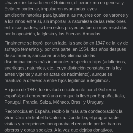
Una vez instaurado en el Gobierno, el peronismo en general y
Evita en particular, impulsaron avanzadas leyes
antidiscriminatorias para igualar a las mujeres con los varones y
a los niños entre sí, sin importar la naturaleza de las relaciones
entre sus padres, si bien estos proyectos fueron muy resistidos
por la oposición, la Iglesia y las Fuerzas Armadas.
Finalmente se logró, por un lado, la sanción en 1947 de la ley de
sufragio femenino y, por otra parte, en 1954, dos años después
de su muerte, sancionar una ley eliminando las
discriminaciones más infamantes respecto a hijos (adulterinos,
sacrílegos, naturales, etc., cuya distinción constaba en la ley
antes vigente y aun en actas de nacimiento), aunque se
mantuvo la diferencia entre hijos legítimos e ilegítimos.
En junio de 1947, fue invitada oficialmente por el Gobierno
español; así emprendió una gira que la llevó por España, Italia,
Portugal, Francia, Suiza, Mónaco, Brasil y Uruguay.
Reconocida en España, recibió la más alta condecoración: la
Gran Cruz de Isabel la Católica. Donde iba, el programa de
visitas y recepciones incorporaba el recorrido por los barrios
obreros y obras sociales. A la vez que dejaba donativos,