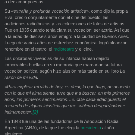
a declamar poesías.
Su «
extraña y profunda vocación artística
», como dijo la propia
Eva, creció conjuntamente con el cine del pueblo, las
audiciones radiofónicas y las colecciones de fotos de artistas.
Fue en 1935 cuando tenía clara su vocación: ser actriz. Así que
a la edad de dieciséis años emigró a la ciudad de Buenos Aires.
Luego de varios años de estrechez económica, logró alcanzar
renombre en el teatro, el
radioteatro
y el cine.
Las dolorosas vivencias de su infancia habían dejado
imborrables huellas en su memoria que marcarían su futura
vocación política, según hizo alusión más tarde en su libro
La
razón de mi vida:
«
Para explicar mi vida de hoy, es decir, lo que hago, de acuerdo
con lo que mi alma siente, tuve que ir a buscar, en mis primeros
años, los primeros sentimientos…
».
«De cada edad guardo el
recuerdo de alguna injusticia que me sublevó desgarrándome
íntimamente
»
.
[2]
En 1943 fue una de las fundadoras de la Asociación Radial
Argentina (ARA), de la que fue elegida
presidenta
al año
siguiente.