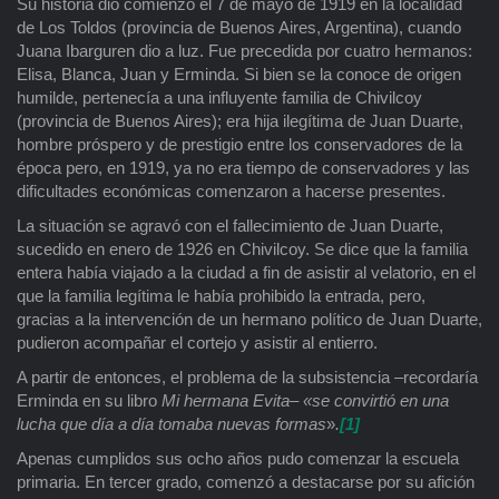
Su historia dio comienzo el 7 de mayo de 1919 en la localidad
de Los Toldos (provincia de Buenos Aires, Argentina), cuando
Juana Ibarguren dio a luz. Fue precedida por cuatro hermanos:
Elisa, Blanca, Juan y Erminda. Si bien se la conoce de origen
humilde, pertenecía a una influyente familia de Chivilcoy
(provincia de Buenos Aires); era hija ilegítima de Juan Duarte,
hombre próspero y de prestigio entre los conservadores de la
época pero, en 1919, ya no era tiempo de conservadores y las
dificultades económicas comenzaron a hacerse presentes.
La situación se agravó con el fallecimiento de Juan Duarte,
sucedido en enero de 1926 en Chivilcoy. Se dice que la familia
entera había viajado a la ciudad a fin de asistir al velatorio, en el
que la familia legítima le había prohibido la entrada, pero,
gracias a la intervención de un hermano político de Juan Duarte,
pudieron acompañar el cortejo y asistir al entierro.
A partir de entonces, el problema de la subsistencia –recordaría
Erminda en su libro
Mi hermana Evita
–
«se convirtió en una
lucha que día a día tomaba nuevas formas
»
.
[1]
Apenas cumplidos sus ocho años pudo comenzar la escuela
primaria. En tercer grado, comenzó a destacarse por su afición