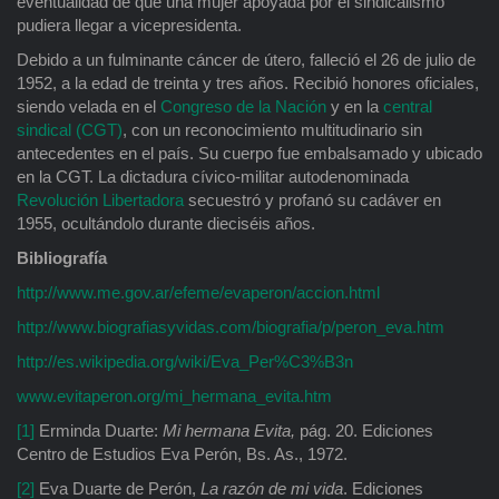
eventualidad de que una mujer apoyada por el sindicalismo
pudiera llegar a vicepresidenta.
Debido a un fulminante cáncer de útero, falleció el 26 de julio de
1952, a la edad de treinta y tres años. Recibió honores oficiales,
siendo velada en el
Congreso de la Nación
y en la
central
sindical (CGT)
, con un reconocimiento multitudinario sin
antecedentes en el país. Su cuerpo fue embalsamado y ubicado
en la CGT. La dictadura cívico-militar autodenominada
Revolución Libertadora
secuestró y profanó su cadáver en
1955, ocultándolo durante dieciséis años.
Bibliografía
http://www.me.gov.ar/efeme/evaperon/accion.html
http://www.biografiasyvidas.com/biografia/p/peron_eva.htm
http://es.wikipedia.org/wiki/Eva_Per%C3%B3n
www.evitaperon.org/mi_hermana_evita.htm
[1]
Erminda Duarte:
Mi hermana Evita,
pág. 20. Ediciones
Centro de Estudios Eva Perón, Bs. As., 1972.
[2]
Eva Duarte de Perón,
La razón de mi vida
. Ediciones