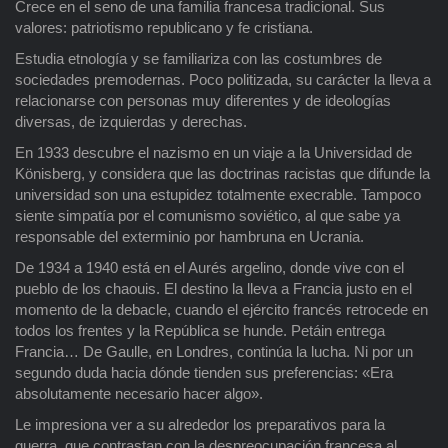
Crece en el seno de una familia francesa tradicional. Sus
valores: patriotismo republicano y fe cristiana.
Estudia etnología y se familiariza con las costumbres de
sociedades premodernas. Poco politizada, su carácter la lleva a
relacionarse con personas muy diferentes y de ideologías
diversas, de izquierdas y derechas.
En 1933 descubre el nazismo en un viaje a la Universidad de
Könisberg, y considera que las doctrinas racistas que difunde la
universidad son una estupidez totalmente execrable. Tampoco
siente simpatía por el comunismo soviético, al que sabe ya
responsable del exterminio por hambruna en Ucrania.
De 1934 a 1940 está en el Aurés argelino, donde vive con el
pueblo de los chaouis. El destino la lleva a Francia justo en el
momento de la debacle, cuando el ejército francés retrocede en
todos los frentes y la República se hunde. Petáin entrega
Francia… De Gaulle, en Londres, continúa la lucha. Ni por un
segundo duda hacia dónde tienden sus preferencias: «Era
absolutamente necesario hacer algo».
Le impresiona ver a su alrededor los preparativos para la
guerra, que contrastan con la despreocupación francesa al