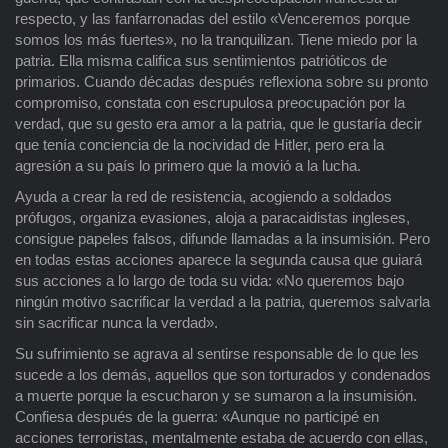
respecto, y las fanfarronadas del estilo «Venceremos porque
somos los más fuertes», no la tranquilizan. Tiene miedo por la
patria. Ella misma califica sus sentimientos patrióticos de
primarios. Cuando décadas después reflexiona sobre su pronto
compromiso, constata con escrupulosa preocupación por la
verdad, que su gesto era amor a la patria, que le gustaría decir
que tenía conciencia de la nocividad de Hitler, pero era la
agresión a su país lo primero que la movió a la lucha.
Ayuda a crear la red de resistencia, acogiendo a soldados
prófugos, organiza evasiones, aloja a paracaidistas ingleses,
consigue papeles falsos, difunde llamadas a la insumisión. Pero
en todas estas acciones aparece la segunda causa que guiará
sus acciones a lo largo de toda su vida: «No queremos bajo
ningún motivo sacrificar la verdad a la patria, queremos salvarla
sin sacrificar nunca la verdad».
Su sufrimiento se agrava al sentirse responsable de lo que les
sucede a los demás, aquellos que son torturados y condenados
a muerte porque la escucharon y se sumaron a la insumisión.
Confiesa después de la guerra: «Aunque no participé en
acciones terroristas, mentalmente estaba de acuerdo con ellas,