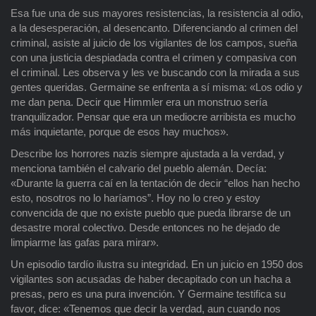
Esa fue una de sus mayores resistencias, la resistencia al odio,
a la desesperación, al desencanto. Diferenciando al crimen del
criminal, asiste al juicio de los vigilantes de los campos, sueña
con una justicia despiadada contra el crimen y compasiva con
el criminal. Les observa y les ve buscando con la mirada a sus
gentes queridas. Germaine se enfrenta a sí misma: «Los odio y
me dan pena. Decir que Himmler era un monstruo sería
tranquilizador. Pensar que era un mediocre arribista es mucho
más inquietante, porque de esos hay muchos».
Describe los horrores nazis siempre ajustada a la verdad, y
menciona también el calvario del pueblo alemán. Decía:
«Durante la guerra caí en la tentación de decir “ellos han hecho
esto, nosotros no lo haríamos”. Hoy no lo creo y estoy
convencida de que no existe pueblo que pueda librarse de un
desastre moral colectivo. Desde entonces no he dejado de
limpiarme las gafas para mirar».
Un episodio tardío ilustra su integridad. En un juicio en 1950 dos
vigilantes son acusadas de haber decapitado con un hacha a
presas, pero es una pura invención. Y Germaine testifica su
favor, dice: «Tenemos que decir la verdad, aun cuando nos