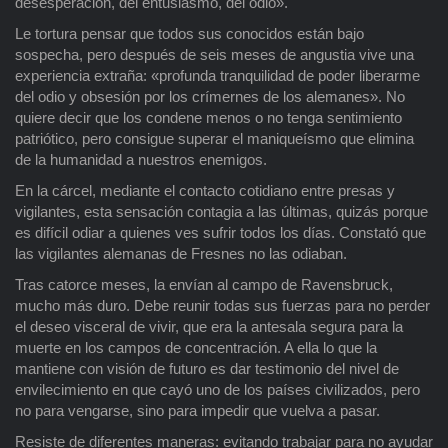
desesperación, del entusiasmo, del odio».
Le tortura pensar que todos sus conocidos están bajo
sospecha, pero después de seis meses de angustia vive una
experiencia extraña: «profunda tranquilidad de poder liberarme
del odio y obsesión por los crímernes de los alemanes». No
quiere decir que los condene menos o no tenga sentimiento
patriótico, pero consigue superar el maniqueísmo que elimina
de la humanidad a nuestros enemigos.
En la cárcel, mediante el contacto cotidiano entre presas y
vigilantes, esta sensación contagia a las últimas, quizás porque
es difícil odiar a quienes ves sufrir todos los días. Constató que
las vigilantes alemanas de Fresnes no las odiaban.
Tras catorce meses, la envían al campo de Ravensbruck,
mucho más duro. Debe reunir todas sus fuerzas para no perder
el deseo visceral de vivir, que era la antesala segura para la
muerte en los campos de concentración. A ella lo que la
mantiene con visión de futuro es dar testimonio del nivel de
envilecimiento en que cayó uno de los países civilizados, pero
no para vengarse, sino para impedir que vuelva a pasar.
Resiste de diferentes maneras: evitando trabajar para no ayudar