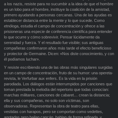
a los nazis, resiste para no sucumbir a la idea de que el hombre
es un lobo para el hombre, instituye la coalición de la amistad,
primero ayudando a personas cercanas. Una de las ayudas es
establecer distancia entre la mente y lo que sucede. Como
etnóloga, estudia el campo de concentración y ofrece a las
prisioneras una especie de conferencia científica para entender
lo que ocurre y cómo sobrevivir. Pensar lúcidamente da
serenidad y fuerza. Y el resultado fue visible; sus antiguas
compañeras confirmaron años más tarde el efecto beneficioso
y protector de Germaine. Dicen: «Nos diste conocimiento, y con
él podíamos luchar».
Y resiste escribiendo una de las obras más singulares surgidas
en un campo de concentración, fruto de su humor: una opereta-
revista, le Verfurbar aux enfers. Es la vida en la prisión
parodiada. Los diálogos están interrumpidos por canciones que
toman prestada la melodía del repertorio que todas conocían:
marchas militares, canciones de cabaret… crean la distancia;
ella y sus compañeras, no solo son víctimas, son
observadoras. Representan la obra de teatro para ellas,
vestidas con harapos, pero se comportan como vedettes,
agotadas pero bailan cancán, hablan de forma refinada, y