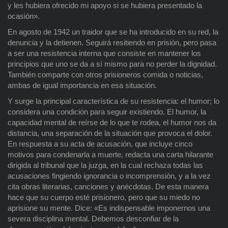
y les hubiera ofrecido mi apoyo si se hubiera presentado la
ocasión».
En agosto de 1942 un traidor que se ha introducido en su red, la
denuncia y la detienen. Seguirá resitiendo en prisión, pero pasa
a ser una resistencia interna que consiste en mantener los
principios que uno se da a sí mismo para no perder la dignidad.
También comparte con otros prisioneros comida o noticias,
ambas de igual importancia en esa situación.
Y surge la principal característica de su resistencia: el humor; lo
considera una condición para seguir existiendo. El humor, la
capacidad mental de reírse de lo que te rodea, el humor nos da
distancia, una separación de la situación que provoca el dolor.
En respuesta a su acta de acusación, que incluye cinco
motivos para condenarla a muerte, redacta una carta hilarante
dirigida al tribunal que la juzga, en la cual rechaza todas las
acusaciones fingiendo ignorancia o incomprensión, y a la vez
cita obras literarias, canciones y anécdotas. De esta manera
hace que su cuerpo esté prisionero, pero que su miedo no
aprisione su mente. Dice: «Es indispensable imponernos una
severa disciplina mental. Debemos desconfiar de la