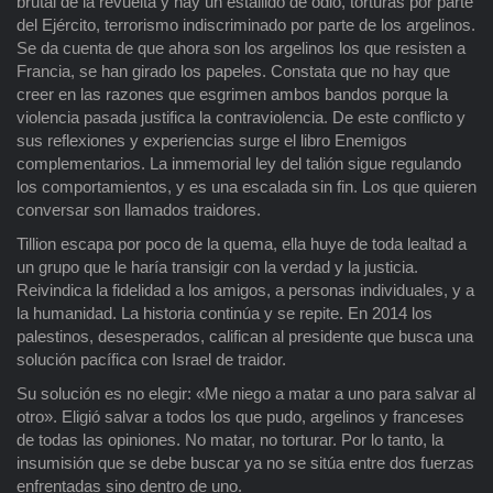
brutal de la revuelta y hay un estallido de odio, torturas por parte
del Ejército, terrorismo indiscriminado por parte de los argelinos.
Se da cuenta de que ahora son los argelinos los que resisten a
Francia, se han girado los papeles. Constata que no hay que
creer en las razones que esgrimen ambos bandos porque la
violencia pasada justifica la contraviolencia. De este conflicto y
sus reflexiones y experiencias surge el libro Enemigos
complementarios. La inmemorial ley del talión sigue regulando
los comportamientos, y es una escalada sin fin. Los que quieren
conversar son llamados traidores.
Tillion escapa por poco de la quema, ella huye de toda lealtad a
un grupo que le haría transigir con la verdad y la justicia.
Reivindica la fidelidad a los amigos, a personas individuales, y a
la humanidad. La historia continúa y se repite. En 2014 los
palestinos, desesperados, califican al presidente que busca una
solución pacífica con Israel de traidor.
Su solución es no elegir: «Me niego a matar a uno para salvar al
otro». Eligió salvar a todos los que pudo, argelinos y franceses
de todas las opiniones. No matar, no torturar. Por lo tanto, la
insumisión que se debe buscar ya no se sitúa entre dos fuerzas
enfrentadas sino dentro de uno.